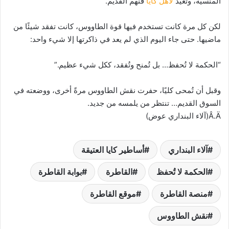
المنسية، وتعيد
لأهل كايا
فنّهم القديم.
لكن كل مرة كانت تستخدم فيها قوة الطاووس، كانت تفقد شيئًا من
ماضيها. حتى جاء اليوم الذي لم يعد في ذاكرتها إلا شيء واحد:
“الحكمة لا تُحفظ… بل تُمنح وتُفقد، ككل شيء عظيم.”
وقبل أن تُمحى كليًا، حفرت نقش الطاووس مرةً أخرى، ووضعته في
السوق القديم… تنتظر من يلمسه من جديد.
Â.Ä(آلاء البنداري عوض)
آلاء البنداري
أساطير كايا العتيقة
الحكمة لا تُحفظ
القاطرة
بوابة القاطرة
منصة القاطرة
موقع القاطرة
نقش الطاووس