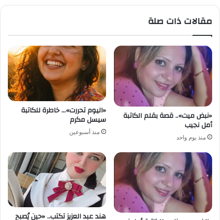
مقالات ذات صلة
«اليوم تحررت»… خاطرة للكاتبة
«نبض ميت».. قصة بقلم الكاتبة
سيسل مكرم
أمل نجيب
منذ أسبوعين
منذ يوم واحد
هند عبد العزيز تكتب.. «حين يُصبح