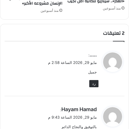
«الغدر».. سيناريو للكاتبة أمل نجيب
الإنسان مشروعه الأكبر»
منذ أسبوعين
منذ أسبوعين
‫2 تعليقات
ي
.....
:
ق
مايو 29, 2026 الساعة 2:58 م
و
جميل
ل
رد
ي
Hayam Hamad
:
ق
مايو 29, 2026 الساعة 9:43 م
و
بالتوفيق والنجاح الدائم
ل