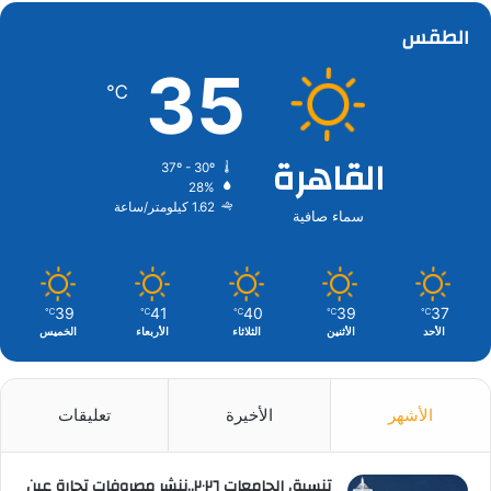
الطقس
35
℃
القاهرة
37º - 30º
28%
1.62 كيلومتر/ساعة
سماء صافية
39
41
40
39
37
℃
℃
℃
℃
℃
الأحد
الأثنين
الثلاثاء
الأربعاء
الخميس
الأشهر
الأخيرة
تعليقات
تنسيق الجامعات ٢٠٢٦..ننشر مصروفات تجارة عين