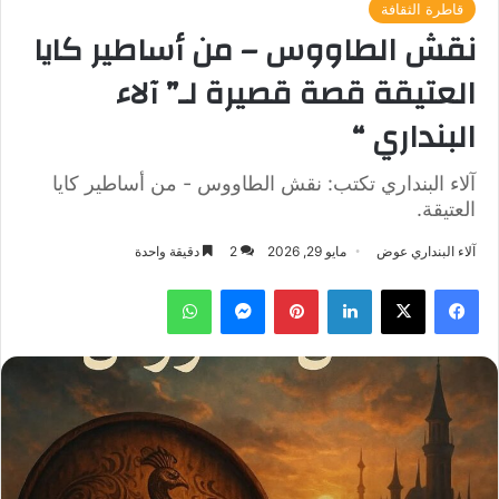
قاطرة الثقافة
نقش الطاووس – من أساطير كايا
العتيقة قصة قصيرة لـ” آلاء
البنداري “
آلاء البنداري تكتب: نقش الطاووس - من أساطير كايا
العتيقة.
آلاء البنداري عوض
مايو 29, 2026
2
دقيقة واحدة
فيسبوك
‫X
لينكدإن
بينتيريست
ماسنجر
واتساب