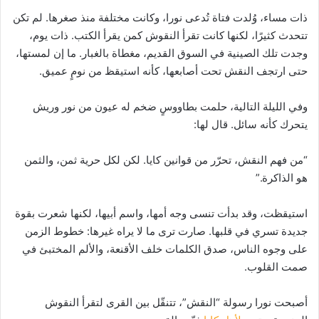
ذات مساء، وُلدت فتاة تُدعى نورا، وكانت مختلفة منذ صغرها. لم تكن
تتحدث كثيرًا، لكنها كانت تقرأ النقوش كمن يقرأ الكتب. ذات يوم،
وجدت تلك الصينية في السوق القديم، مغطاة بالغبار. ما إن لمستها،
حتى ارتجف النقش تحت أصابعها، كأنه استيقظ من نومٍ عميق.
وفي الليلة التالية، حلمت بطاووسٍ ضخم له عيون من نور وريش
يتحرك كأنه سائل. قال لها:
“من فهم النقش، تحرّر من قوانين كايا. لكن لكل حرية ثمن، والثمن
هو الذاكرة.”
استيقظت، وقد بدأت تنسى وجه أمها، واسم أبيها، لكنها شعرت بقوة
جديدة تسري في قلبها. صارت ترى ما لا يراه غيرها: خطوط الزمن
على وجوه الناس، صدق الكلمات خلف الأقنعة، والألم المختبئ في
صمت القلوب.
أصبحت نورا رسولة “النقش”، تتنقّل بين القرى لتقرأ النقوش