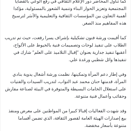
كما تناول المحاضر دور الإعلام الثقافي في رفع الوعي بالقضايا
المجتمعية وتعزيز الحوار البناء وتنمية الشعور بالمسئولية، مؤكدا
أهمية التعاون بين المؤسسات الثقافية والتعليمية والأسَر لترسيخ
هذه المفاهيم منذ الصغر.
كما أقيمت ورشة فنون تشكيلية بإشراف يسرا رفعت، حيث تم تدريب
الطلاب على تنفيذ لوحات وتصميمات فنية بالخيوط على الألواح،
أعقبها تنفيذ جدارية بعنوان “إقبال التلاميذ على العلم” شارك في
تنفيذها وائل شطبي ورغدة علي.
وفي إطار دعم المرأة وتمكينها، نظمت ورشة أشغال يدوية بنادي
المرأة، قدمتها حنان محمد عبد التواب، لتدريب السيدات والفتيات
على استغلال الخامات البسيطة والمتوفرة في البيئة لصناعة مفارش
وحقائب وأعمال فنية متنوعة.
وقد شهدت الفعاليات إقبالا كبيرا من المواطنين على معرض ومنفذ
بيع إصدارات الهيئة العامة لقصور الثقافة، الذي تضمن أقساما
متنوعة بأسعار مخفضة.