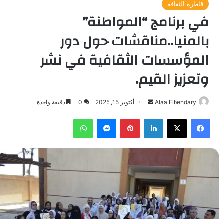
قاطرة الثقافة
في برنامج “المواطنة”
بالمنيا..مناقشات حول دور
المؤسسات الثقافية في نشر
وتعزيز القيم.
أرسل
Alaa Elbendary
أكتوبر 15, 2025
0
دقيقة واحدة
بريدا
فيسبوك
‫X
لينكدإن
بينتيريست
ماسنجر
واتساب
إلكترونيا