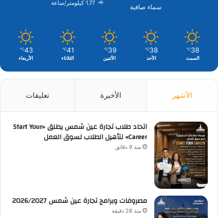
1.77 كيلومتر/ساعة
سماء صافية
43
41
39
38
38
℃
℃
℃
℃
℃
السبت
الأحد
الأثنين
الثلاثاء
الأربعاء
الأشهر
الأخيرة
تعليقات
اتحاد طلاب تجارة عين شمس يطلق «Start Your
Career» لتأهيل الطلاب لسوق العمل
منذ 9 دقائق
مصروفات وبرامج تجارة عين شمس 2026/2027
منذ 28 دقيقة