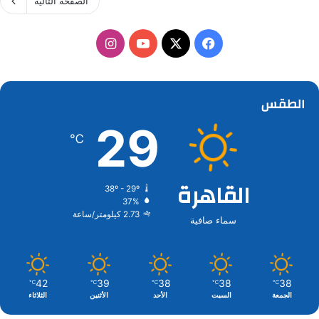
الصفحة التالية
‫X
فيسبوك
‫YouTube
انستقرام
الطقس
29
℃
القاهرة
38º - 29º
37%
2.73 كيلومتر/ساعة
سماء صافية
42
39
38
38
38
℃
℃
℃
℃
℃
الجمعة
السبت
الأحد
الأثنين
الثلاثاء