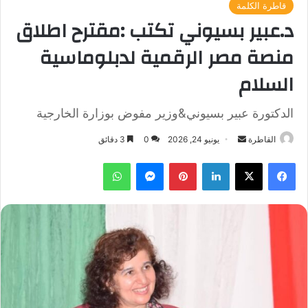
قاطرة الكلمة
د.عبير بسيوني تكتب :مقترح اطلاق
منصة مصر الرقمية لدبلوماسية
السلام
الدكتورة عبير بسيوني&وزير مفوض بوزارة الخارجية
أرسل
القاطرة
يونيو 24, 2026
0
3 دقائق
بريدا
فيسبوك
‫X
لينكدإن
بينتيريست
ماسنجر
واتساب
إلكترونيا