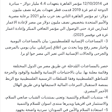
في 12/10/2014 مؤتمر القاهرة بتعهدات 4.4 مليار دولار – مبادرة
الدوحة لدعم غزة 2019 قدمت قطر تعهدات بقرابة نصف مليون
دولار- ثم مؤتمر القاهرة الثاني بعد حرب مايو 2021 برعاية مصرية
والأمم المتحدة بتخصيص نصف مليون دولار من مصر لإعادة الاعمار
لمدارس غزة. حتى الوصول الي مؤتمر التعافي المبكر وإعادة اعمار
غزة في نوفمبر 2025).
3- المساعدات الإنسانية للفلسطينيين: بيان بالمساعدات اليومية
واخبار معبر رفح وما يحدث من اغلاق إسرائيلي. بيان يومي بالمرضى
والجرحى والحالات الإنسانية التي تعبر الي مصر جوا او برا.
حصر بالمساعدات المُدخلة عن طريق مصر من الدول المختلفة
وقائمة معلنة بها. بيان بالاحتياجات الإنسانية والطبية والوقود والحرجة
للمناطق الفلسطينية وفقا للسلطات الرسمية الفلسطينية مع الربط
بمنصة لاستقبال التبرعات المالية لاستيفائها وعن طريق الهلال
الأحمر المصري.
4- منتديات السلام والتنمية: وتعنى بمنتديات الشباب صانعي السلام،
والاستثمار في افريقيا ويديرها منتدى اسوان للسلام والتنمية
5- استعادة السلام والأمن في السودان: سردية واضحة بجهود