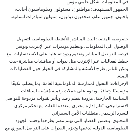
في المعلومات بشكل علمي مؤمن
الجمهور المستهدف: مواطنون، مسئولون ودبلوماسيون أجانب،
باحثون، جمهور عام، صحفيون دوليون، ممولين لمبادرات انسانية.
خصوصية المنصة: البث المباشر للأنشطة الدبلوماسية لتسهيل
الوصول الي المعلومات، وتنظيم مؤتمرات عبر الإنترنت وتوفير
فرصة للتواصل المباشر وتقديم ردود تفاعلية على الاستفسارات. مع
خطط لفعاليات عبر الإنترنت مثل ندوات أو مناقشات مباشرة حيث
يمكن للناس طرح الأسئلة والمشاركة في الحوار حول القضايا ذات
الصلة.
الإجراءات: التحول لممارسة الدبلوماسية العامة، بما يتطلب تكيفًا
مؤسسيًا وثقافيًا. ويقوم على حملات رقمية مُنسّقة لسياقات
السياسة الخارجية، مزودة بنظم رصد وتأثير بقنوات مزدوجة للتواصل
الاستراتيجي. نُظم إدارة محتوى متعددة اللغات مع تحكم مركزي
للسرد الرسمي. متطلبات الأمن السيبراني
المحتوى: يتضمن القضايا التي تهتم مصر بطرحها وحشد الجهود
الدبلوماسية الدولية لدعمها وتعزيز القدرات على التواصل الفوري مع