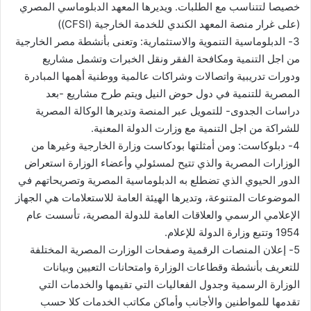
خصيصا لتتناسب مع الطلبات. ويديرها المعهد الدبلوماسي المصري
(على غرار منصة المعهد الكندي للخدمة الخارجية (CFSI))
3- الدبلوماسية التنموية والاستثمارية: وتعنى بأنشطة مصر الخارجية
من اجل التنمية ومكافحة الفقر ونقل الخبرات وتشمل مشاريع
ودورات تدريبية واتصالات وشراكات عالمية ووطنية أهمها المبادرة
المصرية للتنمية في دول حوض النيل ويتم طرح مشاريع -بعد
دراسات الجدوى- للتمويل عبر المنصة وتديرها الوكالة المصرية
للشراكة من اجل التنمية مع وزارت الدولة المعنية.
4- دبلوكاست: ومن أمثلتها بودكاست وزارة الخارجية وغيرها من
الوزارات المصرية والذي تتيح لمسئولي وأعضاء الوزارة استعراض
الدور الحيوي الذي تضطلع به الدبلوماسية المصرية وتصريحاتهم في
الموضوعات المتنوعة، وتديرها الهيئة العامة للاستعلامات هي الجهاز
الإعلامي الرسمي والعلاقات العامة للدولة المصرية، تأسست عام
1954 وتتبع وزارة الدولة للإعلام.
5- إعلان المنصات الرقمية وصفحات الوزارت المصرية المختلفة
للتعريف بأنشطة وقطاعات الوزارة وامتحانات التعيين وبيانات
الوزارة الرسمية وجدول الفعاليات التي تقيمها والخدمات التي
تقدمها للمواطنين والأجانب وأماكن مكاتب الخدمات كلا حسب