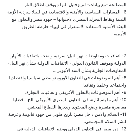
المصالحة -مع بيانات- لنزغ فتيل النزاع ووقف اطلاق النار.
6- المسارات السياسية والأمنية والاقتصادية في ليبيا: سردية الأزمة
الليبية ونقاط التحرك المصري لاحتوائها – جهود مصر والتعاون مع
البعثة الأممية لاستعادة الاستقرار في ليبيا- خارطة الطريق
الأممية-..
7- اتفاقيات ومفاوضات نهر النيل: سردية واضحة باتفاقيات الأنهار
الدولية وموقف القانون الدولي- الاتفاقيات الدولية بشأن نهر النيل-
المفاوضات الجارية بشأن السد الأثيوبي…
8- أهم الموضوعات في التعاون الأورومتوسطي سياسيا واقتصاديا
واجتماعيا وعلميا وثقافيا
9- أهم الموضوعات بالتعاون الأفريقي واتفاقيات التجارة.
10- أهم ما يتم اثارته في التعاون المصري الأمريكي..الخ… قضايا
معاصرة متغيرة ويضع المحتوى ويديرها القطاع المختص.
11- السلام والامن داخل مصر: تاريخ طويل من جهود قانونية وعرفية
لنشر السلام المجتمعي.
12- دور مصر في التعاون الدولي ووضع الاتفاقيات الدولية في