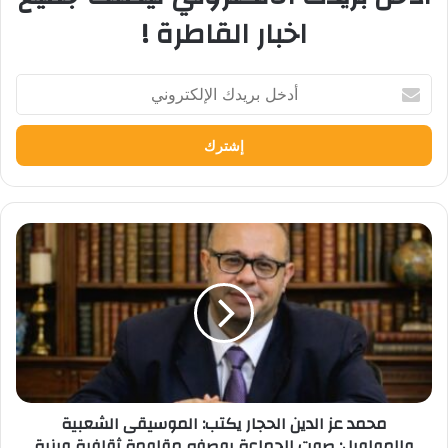
اخبار القاطرة !
أدخل
بريدك
الإلكتروني
محمد
عز
الدين
الحجار
يكتب:
الموسيقى
الشعبية
والمواويل:
​محمد عز الدين الحجار يكتب: الموسيقى الشعبية
صوت
والمواويل: صوت الجماعة بوصفه مقاومة ثقافية وبنية
الجماعة