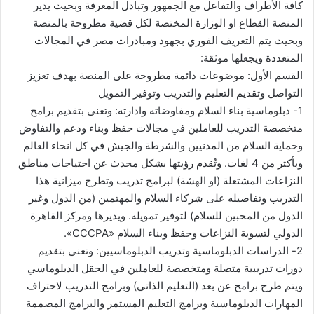
كافة الأطراف والتفاعل مع الجمهور وتبادل المعرفة وبحيث يدير
المنصة القطاع او الوزارة المختصة لكل قضية مطروحة بالمنصة
وبحيث يتم التعريف الفوري بجهود ومبادرات مصر في المجالات
المتعددة ويجعلها موثقة:
القسم الأول: موضوعات دائمة مطروحة على المنصة بهدف تعزيز
التواصل وتقديم التعليم والتدريب وتوفير التمويل
1- دبلوماسية بناء السلام ومفاوضاته وادارته: وتعنى بتقديم برامج
متخصصة التدريب للعاملين في مجالات حفظ وبناء ودعم والتفاوض
وحماية السلام من المدنيين والشرطة والجيش في كل انحاء العالم
وبأكثر من 4 لغات. وتُقدم رؤيتها بشكل محدث عن احتياجات مناطق
النزاعات المشتعلة (او الهشة) لبرامج تدريب وتطرح ميزانية هذا
التدريب وتفاصيله على شركاء السلام والمهتمين (من الدول وغير
الدول من المحبين للسلام) لتوفير تمويله. ويديرها ومركز القاهرة
الدولي لتسوية النزاعات وحفظ وبناء السلام «CCCPA».
2- الدراسات الدبلوماسية وتدريب الدبلوماسيين: وتعني بتقديم
دورات تدريبية متصلة ومتخصصة للعاملين في الحقل الدبلوماسي
ويتم طرح برامج عن بعد (التعليم الذاتي) وبرامج التدريب لاحتراف
المهارات الدبلوماسية وبرامج التعليم المستمر والبرامج المصممة