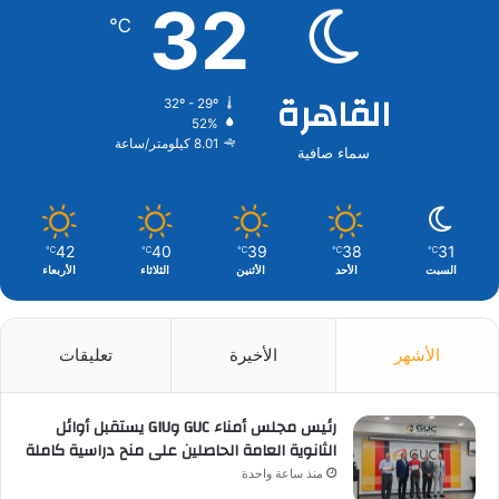
32
℃
القاهرة
32º - 29º
52%
8.01 كيلومتر/ساعة
سماء صافية
42
40
39
38
31
℃
℃
℃
℃
℃
السبت
الأحد
الأثنين
الثلاثاء
الأربعاء
الأشهر
الأخيرة
تعليقات
رئيس مجلس أمناء GUC وGIU يستقبل أوائل
الثانوية العامة الحاصلين على منح دراسية كاملة
منذ ساعة واحدة