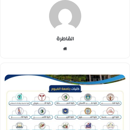
القاطرة
موقع
الويب