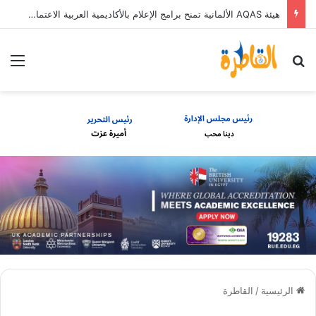
هيئة AQAS الألمانية تمنح برامج الإعلام بالأكاديمية العربية الاعتماد غير المشروط وفق المعايير الأوروبية
بحث عن
الق
الرئيسية
/
القاطرة