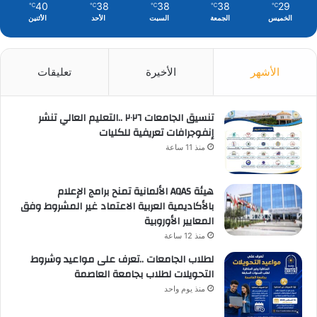
40
38
38
38
29
℃
℃
℃
℃
℃
الخميس
الجمعة
السبت
الأحد
الأثنين
الأشهر
الأخيرة
تعليقات
تنسيق الجامعات ٢٠٢٦ ..التعليم العالي تنشر
إنفوجرافات تعريفية للكليات
منذ 11 ساعة
هيئة AQAS الألمانية تمنح برامج الإعلام
بالأكاديمية العربية الاعتماد غير المشروط وفق
المعايير الأوروبية
منذ 12 ساعة
لطلاب الجامعات ..تعرف على مواعيد وشروط
التحويلات لطلاب بجامعة العاصمة
منذ يوم واحد