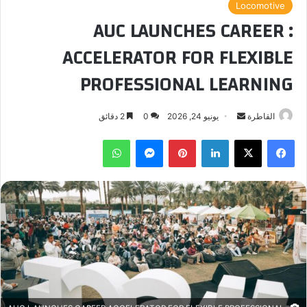
Locomotive
: AUC LAUNCHES CAREER
ACCELERATOR FOR FLEXIBLE
PROFESSIONAL LEARNING
أرسل
القاطرة
يونيو 24, 2026
0
2 دقائق
بريدا
فيسبوك
‫X
لينكدإن
بينتيريست
ماسنجر
واتساب
إلكترونيا