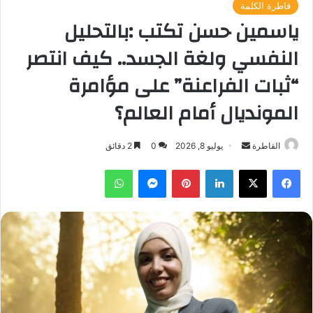
قاطرة الكلمة
ياسمين حسن تكتب :​بالتحليل
النفسي ولغة الجسد.. كيف انتصر
“ثبات الفراعنة” على مؤامرة
المونديال أمام العالم؟
أرسل
القاطرة
يوليو 8, 2026
0
2 دقائق
بريدا
فيسبوك
‫X
لينكدإن
بينتيريست
ماسنجر
واتساب
إلكترونيا