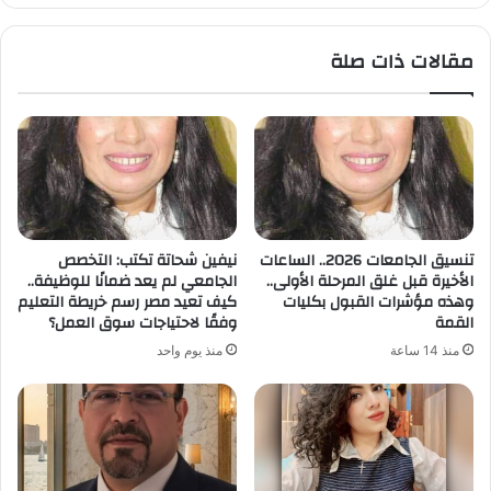
يشهد
المرحلة
مقالات ذات صلة
النهائية
من
الرماية
الصاروخية
الليلية
لقوات
الدفاع
الجوى
تنسيق الجامعات 2026.. الساعات
نيفين شحاتة تكتب: التخصص
الأخيرة قبل غلق المرحلة الأولى..
الجامعي لم يعد ضمانًا للوظيفة..
وهذه مؤشرات القبول بكليات
كيف تعيد مصر رسم خريطة التعليم
القمة
وفقًا لاحتياجات سوق العمل؟
منذ 14 ساعة
منذ يوم واحد