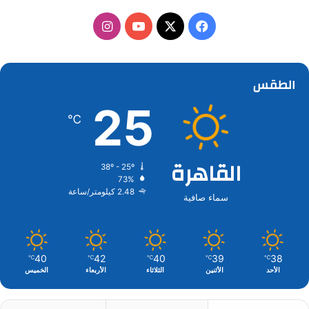
‫X
فيسبوك
‫YouTube
انستقرام
الطقس
25
℃
القاهرة
38º - 25º
73%
2.48 كيلومتر/ساعة
سماء صافية
40
42
40
39
38
℃
℃
℃
℃
℃
الأحد
الأثنين
الثلاثاء
الأربعاء
الخميس