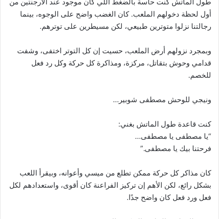
طول الماتش كنت حاسة بالضغط اللي كان موجود عند الأرجنتين من
أول لحظة دخولهم الملعب. كان الغضب واضح على الوجوه، بينما
رجالتنا نزلوا متوترين طبيعي، لكن مسيطرين على توترهم.
وبمجرد نزولهم أرض الملعب، حسيت إن كل التوتر اختفى، وشفت
قدامي وحوش بتقاتل، مركزة، ومذاكرة كل حركة وكل رد فعل
للخصم.
ونيجي للوحش مصطفى شوبير…
كنت قاعدة طول الماتش بغني:
“يا مصطفى يا مصطفى…
فرحتنا بيك يا مصطفى.”
كان مذاكر كل حركة ممكن تطلع من ميسي وأعوانه، وبيقرأ اللعب
بشكل رائع، لكن الأهم إن تركيز الفراعنة كان أقوى، واستعدادهم لكل
فعل ورد فعل كان واضح جدًا.