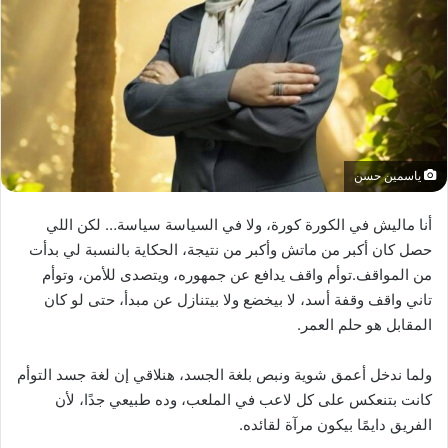
ياسمين حسن
أنا ماليش في الكورة كورة، ولا في السياسة سياسة… لكن اللي
حصل كان أكبر من ماتش وأكبر من نتيجة، الحكاية بالنسبة لي بدأت
من المواقف.توأم واقف يدافع عن جمهوره، ويتصدى للأمن، وتوأم
تاني واقف وقفة أسد، لا بيخضع ولا بيتنازل عن مبدأ، حتى لو كان
المقابل هو حلم العمر.
ولما ندخل أعمق شوية ونبص بلغة الجسد، هنلاقي إن لغة جسد التوأم
كانت بتنعكس على كل لاعب في الملعب، وده طبيعي جدًا، لأن
الفريق دايمًا بيكون مرآة لقائده.