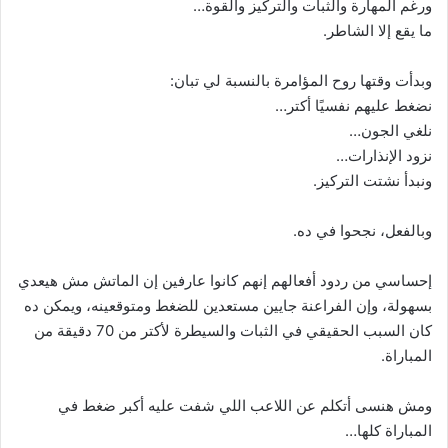
ورغم المهارة والثبات والتركيز والقوة…
ما يقع إلا الشاطر.
وبدأت وقتها روح المؤامرة بالنسبة لي تبان:
نضغط عليهم نفسيًا أكتر…
نلغي الجون…
نزود الإنذارات…
ونبدأ نشتت التركيز.
وبالفعل، نجحوا في ده.
إحساسي من ردود أفعالهم إنهم كانوا عارفين إن الماتش مش هيعدي
بسهولة، وإن الفراعنة جايين مستعدين للضغط ومتوقعينه، ويمكن ده
كان السبب الحقيقي في الثبات والسيطرة لأكتر من 70 دقيقة من
المباراة.
ومش هنسى أتكلم عن اللاعب اللي شفت عليه أكبر ضغط في
المباراة كلها…