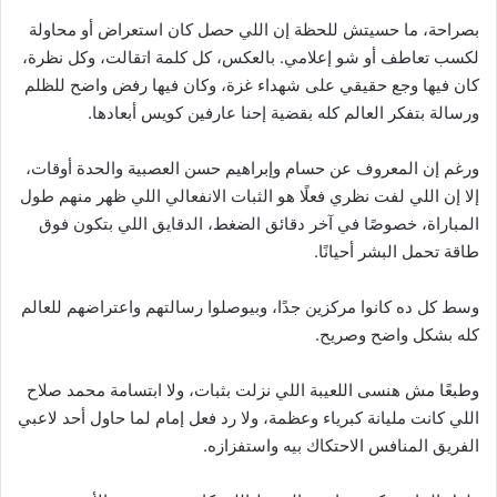
بصراحة، ما حسيتش للحظة إن اللي حصل كان استعراض أو محاولة
لكسب تعاطف أو شو إعلامي. بالعكس، كل كلمة اتقالت، وكل نظرة،
كان فيها وجع حقيقي على شهداء غزة، وكان فيها رفض واضح للظلم
ورسالة بتفكر العالم كله بقضية إحنا عارفين كويس أبعادها.
ورغم إن المعروف عن حسام وإبراهيم حسن العصبية والحدة أوقات،
إلا إن اللي لفت نظري فعلًا هو الثبات الانفعالي اللي ظهر منهم طول
المباراة، خصوصًا في آخر دقائق الضغط، الدقايق اللي بتكون فوق
طاقة تحمل البشر أحيانًا.
وسط كل ده كانوا مركزين جدًا، وبيوصلوا رسالتهم واعتراضهم للعالم
كله بشكل واضح وصريح.
وطبعًا مش هنسى اللعيبة اللي نزلت بثبات، ولا ابتسامة محمد صلاح
اللي كانت مليانة كبرياء وعظمة، ولا رد فعل إمام لما حاول أحد لاعبي
الفريق المنافس الاحتكاك بيه واستفزازه.