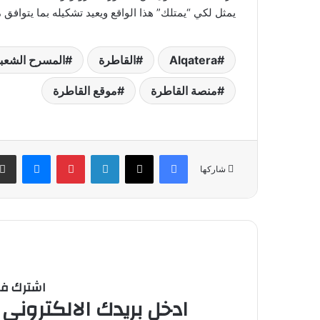
يمثل لكي “يمتلك” هذا الواقع ويعيد تشكيله بما يتوافق 
Alqatera
القاطرة
المسرح الشعب
منصة القاطرة
موقع القاطرة
فيسبوك
‫X
لينكدإن
بينتيريست
ماسنج
شاركها
اشترك في 
ادخل بريدك الالكتروني 