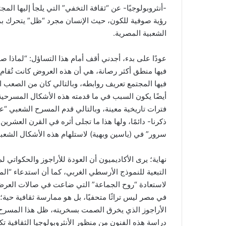
-أنثروبولوجيًا- عن “ثقافة التخفي” التي يلجأ إليها 
رؤية صوفية للكون، حيث الإنسان مجرد “ظل” يتحرك بمش
الشعبية المصرية.
عودًا على بدء، أجدني أقف أمام هذا التساؤل: “لماذا ص
فيها منطق أكثر رصانة، هي أن هذه العروض كانت تُقام 
فيها المجتمع تعريف روابطه، وبالتالي كان من الصعب ا
أيضًا يكون السبب في ما قدمته هذه الأشكال المسرحية
فترات تاريخية معينة، وبالتالي قدم المسرح الشعبي “عد
ذكرنا- دائمًا، ولها هذا ما تجلى أثره في القرن العشر
سرور” في (ياسين وبهية) لاستلهام هذه الأشكال الشعبي
نهاية؛ يرى الأكاديميون أن العودة للأراجوز والحكواتي 
التبعية للنموذج الأرسطي الغربي، كما أن استدعاء “ال
لاستعادة “روح الجماعة” التي ضاعت في صالات العرض 
في مصر ليس تراثًا متحفيًا، بل هو ممارسة ثقافية حية
الأراجوز الذي يخرق الصمت بسخريته، ظل هذا المسرح شا
دراسة هذه الفنون من منظور الأنثروبولوجيا الثقافية 