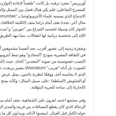
أوزيريس” مجرد ترفيه، بل كانت “طقساً لإعادة التوازن
للمسرح التفاعلي، فلم يكن هناك فصل بين الممثل والجم
مثال آخر، نجدنا نقف أمام دراما منف (الكلمة الخلاق
الحوار كان وسيلة لتجسيد الصراع بين “حورس” و”ست”، و
الإله إلى شخصية درامية لها انفعالات، مما مهد الطريق
وبقفزة زمنية إلى عصور أقرب، نجد أنفسنا مشدوهين أمام
في الثقافة المصرية نموذج “المخادع” وهو نمط أنثروب
اكتسب خصوصيته من صوته “المعدني” الحاد، حيث (المزما
الصوت، بل أداة “تغريب”
الذي لا يحاسبه أحد، ووفقًا لنظرية باختين، يمثل عرض ا
أو الشاويش (السلطة) -على سبيل المثال- وكأنه يمنح الج
(الحارة) إلى ساحة للحرية المؤقتة.
وفي مجتمع اعتمد لقرون على الشفاهية، نقف أمام نمو
الرحالة الذي كان يقطع المسافات بين قريته والمدن البعيد
حوله الكبار قبل العيال، لينصتوا لآدائه، ويبذلون كل م