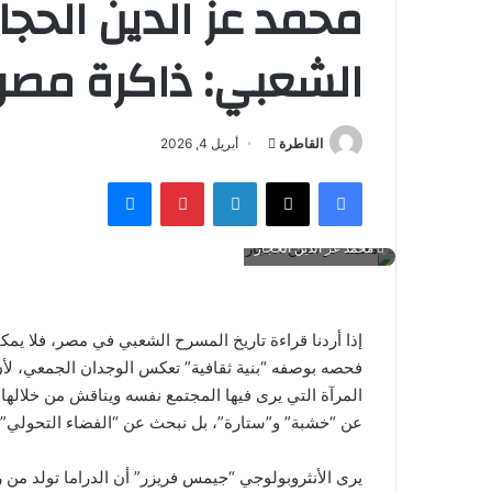
محمد عز الدين الحجا
الشعبي: ذاكرة مصر 
أرسل
القاطرة
أبريل 4, 2026
بريدا
فيسبوك
‫X
لينكدإن
بينتيريست
ماسنجر
إلكترونيا
محمد عز الدين الحجار
إذا أردنا قراءة تاريخ المسرح الشعبي في مصر، فلا يم
فحصه بوصفه “بنية ثقافية” تعكس الوجدان الجمعي، لأ
المرآة التي يرى فيها المجتمع نفسه ويناقش من خلالها أ
عن “خشبة” و”ستارة”، بل نبحث عن “الفضاء التحولي” ال
يرى الأنثروبولوجي “جيمس فريزر” أن الدراما تولد م