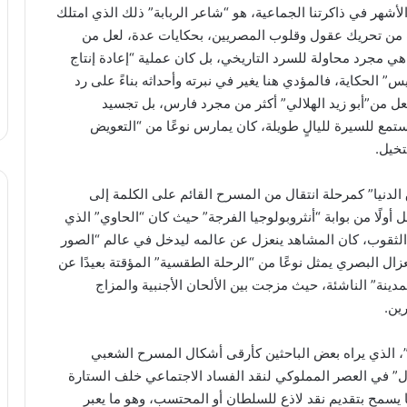
لأشهر في ذاكرتنا الجماعية، هو “شاعر الربابة” ذلك الذي امتلك
 من تحريك عقول وقلوب المصريين، بحكايات عدة، لعل من
قاهي مجرد محاولة للسرد التاريخي، بل كان عملية “إعادة إنتاج
س” الحكاية، فالمؤدي هنا يغير في نبرته وأحداثه بناءً على رد
جعل من”أبو زيد الهلالي” أكثر من مجرد فارس، بل تجسيد
مع للسيرة لليالٍ طويلة، كان يمارس نوعًا من “التعويض
تخيل.
 الدنيا” كمرحلة انتقال من المسرح القائم على الكلمة إلى
ولًا من بوابة “أنثروبولوجيا الفرجة” حيث كان “الحاوي” الذي
 الثقوب، كان المشاهد ينعزل عن عالمه ليدخل في عالم “الصور
عزال البصري يمثل نوعًا من “الرحلة الطقسية” المؤقتة بعيدًا عن
مدينة” الناشئة، حيث مزجت بين الألحان الأجنبية والمزاج
ين.
 الذي يراه بعض الباحثين كأرقى أشكال المسرح الشعبي
ال” في العصر المملوكي لنقد الفساد الاجتماعي خلف الستارة
 يسمح بتقديم نقد لاذع للسلطان أو المحتسب، وهو ما يعبر