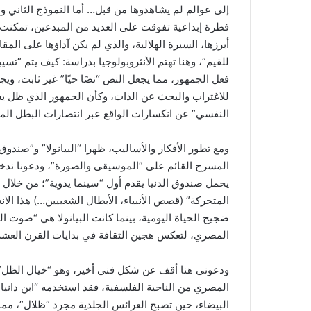
إلى عوالم لم يشاهدوها من قبل… أما النموذج الثاني وا
فطرة إبداعية تفوقت على العديد من المبدعين، تمكنت
أبرزها، السيرة الهلالية، والذي لم يكن آداؤها على الم
للقيم”، وهنا تهتم الأنثروبولوجيا بدراسة: كيف يتم “تسيي
فعل الجمهور، مما يجعل النص “نصًا حيًا” غير ثابت، وي
للاغتراب والبحث عن الذات، وكأن الجمهور الذي ظل يست
النفسي” عن انكسارات الواقع عبر انتصارات البطل الم
ومع تطور الأفكار والأساليب، ظهرا “البيانولا” و”صندوق
المسرح القائم على “الموسيقى والصورة”، ودعونا ندخل أ
يحمل صندوق الدنيا يقدم أول “سينما يدوية”؛ من خلال
المتحركة” (قصص الأنبياء، الأبطال الشعبيين…) هذا الان
ضجيج الحياة اليومية، بينما كانت البيانولا هي “صوت ال
المصري، لتعكس هجين الثقافة في بدايات القرن العشر
ودعوني هنا أقف عن شكل فني أخير، وهو “خيال الظل”،
المصري من الناحية الفلسفية، فقد استخدمه “ابن داني
البيضاء، حين تصبح العرائس الجلدية مجرد “ظلال”، مما