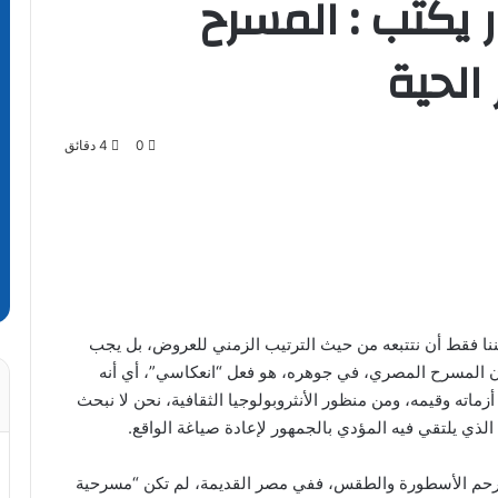
ر يكتب : المسرح
الحية
0
4 دقائق
كننا فقط أن نتتبعه من حيث الترتيب الزمني للعروض، بل يجب
ن المسرح المصري، في جوهره، هو فعل “انعكاسي”، أي أنه
زماته وقيمه، ومن منظور الأنثروبولوجيا الثقافية، نحن لا نبحث
ذي يلتقي فيه المؤدي بالجمهور لإعادة صياغة الواقع.
ن رحم الأسطورة والطقس، ففي مصر القديمة، لم تكن “مسرحية