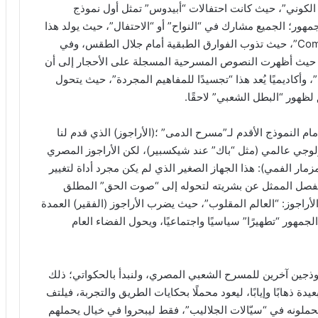
 الكوني”، حيث كانت احتفالات “أبيدوس” تمثل أول نموذج
هور؛ الجميع مشارك في “النواح” أو “الاحتفال”، حيث يولد هذا
الاندماج الذي يسميه علماء الأنثروبولوجيا بـ “Communitas”، حيث تذوب الفوارق الطبقية أمام جلال الطقس، وفي
ة)، حيث أظهرت النصوص المسرحية المسجلة على الأحجار إلى أن
أكاديميًا يُعد هذا “تجسيدًا للمفاهيم المجردة”، حيث يتحول
 لظهور “البطل الشعبي” لاحقًا.
 النموذج الأقدم لـ”مسرح الدمى” ؛(الأراجوز) الذي قدم لنا
ولوجي عالمي (مثل “باك” عند شيكسبير)، لكن الأراجوز المصري
ر الفمي): هذا الجهاز الصغير الذي لم يكن مجرد أداة لتغيير
 (Alienation) بتعبير بريخت، تفصل الممثل عن بشريته لتحوله إلى “صوت الحق” المطلق
لأراجوز: “العالم المقلوب”، حيث يضرب الأراجوز (الفقير) العمدة
مهور “تطهيرًا” سياسيًا واجتماعيًا، ويحول الفضاء العام
ذجين آخرين للمسرح الشعبي المصري، ولنبدأ بالحكواتي؛ ذلك
ة ذهابًا وإيابًا، ليعود محملًا بحكايات الطريق والتجربة، فيلتف
ا يحملونه في “سيّالات الجلاليب”، فقط ليبحروا في خيال يحملهم