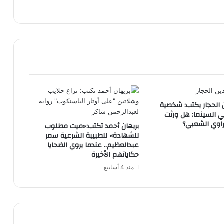
 الحجار يكتب: شخصية
 السينما: هل ورثت
لراوي الشعبي؟
بريهان أحمد تكتب:«ميت مطلوب
للشهادة» للطبيبة الشرعية سمر
عبدالعظيم.. عندما يروي الضحايا
حكاياتهم الأخيرة
منذ 4 أسابيع