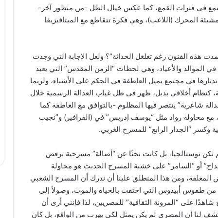
المجتمع في فترات القمع، كما عكس خيال الظل -من منظور آخر-
يئة المحرك (اللاعب)، وهي فكرة تتقاطع مع الميتافيزيقا
مدت هذه الفنون رغم تغلغل الحداثة”؟ ولعل الإجابة التي وجدت
في الموالد والأعياد، وهي لحظات “الزمن المقدس” التي يعيد
ندثارها في مجتمع يميل العاطفة في الحكم على الأشياء، ولربما
، كنظام أخلاقي بديل، ظهر في ظل غياب العدالة الرسمية خلال
الة شاعرية” ينتصر فيها المظلوم -بالتوافق مع العاطفة كما
ين، مع محاولة رواد مثل “يوسف إدريس” في (الفرافير) و”نجيب
ة وكسر “الجدار الرابع” للمسرح الغربي.
لم تكن نوستالجيا، بل كانت بحثًا عن “أصالة” مسرحية ترفض
مداح” أو “السامر” على خشبة المسرح الحديث هو محاولة
المغلقة، ومن هذا المنطلق علينا أن ندرك أن المسرح الشعبي
؛ من طقوس أبيدوس التي احتفت بالحياة والموت، وصولاً إلى
هدًا على “المرونة الثقافية” للمصريين، لذا فإنني أرى أن
تكشف لنا أن المصري لم يكن يمثل لكي يهرب من الواقع، بل كان