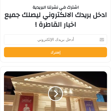
اشترك في نشرتنا البريدية
ادخل بريدك الالكتروني ليصلك جميع
اخبار القاطرة !
أدخل
بريدك
الإلكتروني
وزارة
السياحة
والآثار
تؤكد
عدم
اختفاء
أو
تًحطم