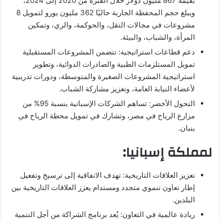
بقيمة 867 مليون دولار خلال الفترة من 2020 إلى 2024،
ويبلغ حجم المحفظة الجارية حاليًا 362 مليون يورو لتمويل 8
مشروعات في مجالات النقل، والحوكمة، والري، وتمكين
المرأة، والشباب، والبيئة.
دعم قطاعات استراتيجية: تتضمن المشروعات المستقبلية
تمويل المستلزمات الطبية والصادرات الدوائية، وتطوير
استراتيجية المشروعات الصغيرة والمتوسطة، ودورات تدريبية
لأعضاء النيابة العامة، وتعزيز مشاركة الشباب.
التحول الأخضر: تساهم الشركات الإسبانية بنسبة 95% من
مزارع الرياح في مصر، وتشارك في تمويل محطة الرياح في
بنبان.
لمملكة إسبانيا:
تعزيز العلاقات التاريخية: تهدف الاتفاقية إلى ترسيخ وتفعيل
إطار تعاون تنموي متجدد ومستدام يعزز العلاقات التاريخية بين
البلدين.
ريادة عالمية في التعاون: يُعد برنامج الشراكة من أجل التنمية