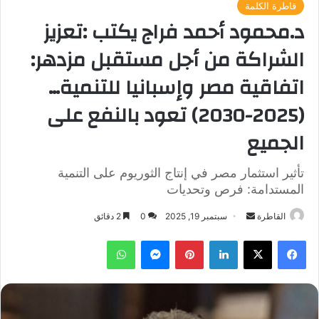
قاطرة الكلمة
د.محمود أحمد فراج يكتب :تعزيز
الشراكة من أجل مستقبل مزدهر:
اتفاقية مصر وإسبانيا للتنمية…
(2025-2030) تعود بالنفع على
الجميع
تأثير استثمار مصر في إنتاج الثوريوم على التنمية
المستدامة: فرص وتحديات
أرسل
القاطرة
سبتمبر 19, 2025
0
2 دقائق
بريدا
فيسبوك
‫X
لينكدإن
بينتيريست
ماسنجر
واتساب
إلكترونيا