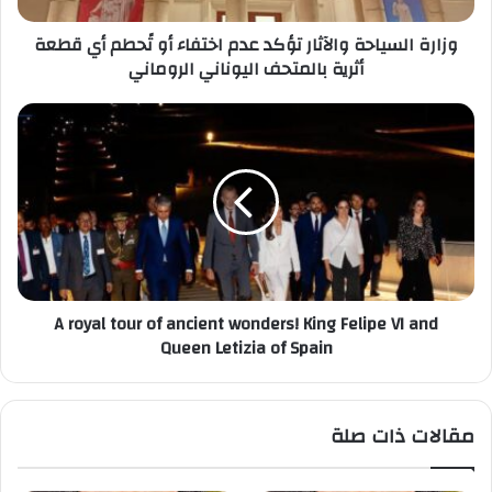
أي
وزارة السياحة والآثار تؤكد عدم اختفاء أو تًحطم أي قطعة
قطعة
أثرية بالمتحف اليوناني الروماني
أثرية
بالمتحف
اليوناني
A
الروماني
royal
tour
of
ancient
wonders!
King
Felipe
VI
A royal tour of ancient wonders! King Felipe VI and
and
Queen Letizia of Spain
Queen
Letizia
of
Spain
مقالات ذات صلة