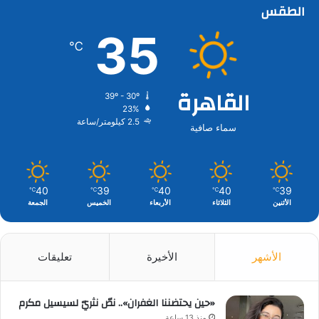
الطقس
35
℃
القاهرة
39º - 30º
23%
2.5 كيلومتر/ساعة
سماء صافية
40
39
40
40
39
℃
℃
℃
℃
℃
الأثنين
الثلاثاء
الأربعاء
الخميس
الجمعة
الأشهر
الأخيرة
تعليقات
«حين يحتضننا الغفران».. نصّ نثريّ لسيسيل مكرم
منذ 13 ساعة