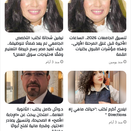
تنسيق الجامعات 2026.. الساعات
نيفين شحاتة تكتب: التخصص
الأخيرة قبل غلق المرحلة الأولى..
الجامعي لم يعد ضمانًا للوظيفة..
وهذه مؤشرات القبول بكليات
كيف تعيد مصر رسم خريطة التعليم
القمة
وفقًا لاحتياجات سوق العمل؟
منذ يومين
منذ 3 أيام
ايلاري أكرم تكتب :”حياتك ماهي إلا
د.وائل كامل يكتب : الثانوية
Directions “
العامة… امتحان يبحث عن «الإجابة
الأصح» لا الصحيحة، وتنسيق يصادر
منذ 3 أيام
الاختيار، وقدرة مالية تفتح أبوابًا