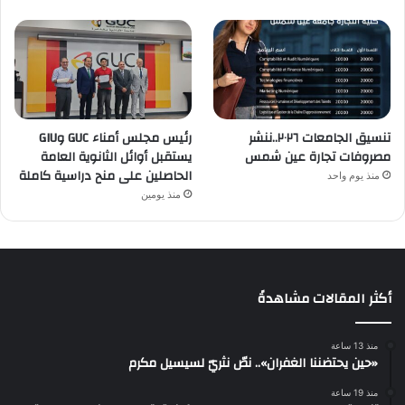
تنسيق الجامعات ٢٠٢٦..ننشر
رئيس مجلس أمناء GUC وGIU
مصروفات تجارة عين شمس
يستقبل أوائل الثانوية العامة
الحاصلين على منح دراسية كاملة
منذ يوم واحد
منذ يومين
أكثر المقالات مشاهدةً
منذ 13 ساعة
«حين يحتضننا الغفران».. نصّ نثريّ لسيسيل مكرم
منذ 19 ساعة