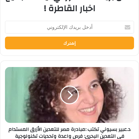
اخبار القاطرة !
أدخل
بريدك
الإلكتروني
د.عبير
بسيوني
تكتب
:مبادرة
مصر
للتعدين
الأزرق
المستدام
في
د.عبير بسيوني تكتب :مبادرة مصر للتعدين الأزرق المستدام
التعدين
في التعدين البحري: فرص واعدة وتحديات تكنولوجية
البحري: