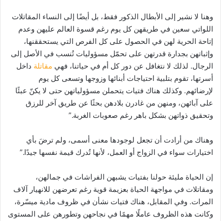
وهنا لا نشير إلى الأبطال الذكور فقط، بل أيضًا إلى النساء المقاتلات
اللواتي سعين في طريقهن كل يوم رغم قسوة العالم عليهن وعدم
إتاحة الحرية لهن في الحصول على كل الفرص التي يستحققنها،
وإثباتهن بجدارة قدرتهن على تحمّل مسؤوليات تُنسب في الأصل إلى
الرجال. لذلك لا نتغافل عن دور كل أم في حياتنا، فهي
مقاتلة
داخل
أسرتها، تقوم بتلبية احتياجات أبنائها وزوجها وتسعى كل يوم
لإرضائهم. وكذلك هناك فتيات يتحملن مسؤولياتهن حتى لا يكنّ عبئًا
على آبائهن، ومنهن من غادرن بلادهن بحثًا عن طريق آخر للرزق
وتحقيق ذواتهن بشكل باهر رغم صعوبات الغربة.”
وهناك من أرادت أن تجعل لوجودها معنى أسمى، ولم ترضَ بأي
اختيارات سواء في الزواج أو العمل، لأنها تُدرك قيمة نفسها جيدًا.”
إن الحياة مليئة حولنا بفتيات يشبهن الفراشات في جمالهن،
ومقاتلات في مواجهة الحياة بعزيمة قوية رغم تعرضهن للانهيار آلاف
المرات. وفي المقابل، هناك فتيات نشأن في ظروف مادية ميسّرة،
وكانت هذه الظروف عاملًا مهمًا في نجاحهن وتطورهن على المستوى