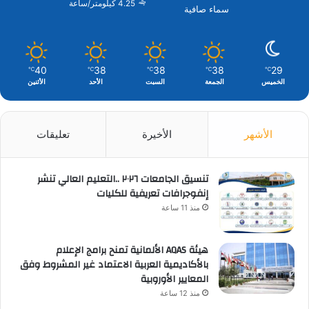
4.25 كيلومتر/ساعة
سماء صافية
40
38
38
38
29
℃
℃
℃
℃
℃
الخميس
الجمعة
السبت
الأحد
الأثنين
الأشهر
الأخيرة
تعليقات
تنسيق الجامعات ٢٠٢٦ ..التعليم العالي تنشر
إنفوجرافات تعريفية للكليات
منذ 11 ساعة
هيئة AQAS الألمانية تمنح برامج الإعلام
بالأكاديمية العربية الاعتماد غير المشروط وفق
المعايير الأوروبية
منذ 12 ساعة