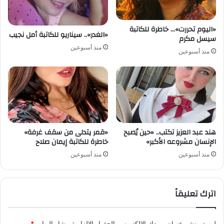
«اليوم تحررت»… خاطرة للكاتبة
«الغدر».. سيناريو للكاتبة أمل نجيب
سيسل مكرم
منذ أسبوعين
منذ أسبوعين
هند عبد العزيز تكتب.. «حين يُصبح
«قمر يتدلى من سقف غرفة»
الإنسان مشروعه الأكبر»
خاطرة للكاتبة إيمان صلاح
منذ أسبوعين
منذ أسبوعين
اترك تعليقاً
لن يتم نشر عنوان بريدك الإلكتروني.
الحقول الإلزامية مشار إليها بـ
*