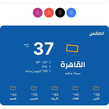
‫X
فيسبوك
‫YouTube
انستقرام
الطقس
37
℃
القاهرة
39º - 30º
25%
1.89 كيلومتر/ساعة
سماء صافية
40
39
40
40
39
℃
℃
℃
℃
℃
الأثنين
الثلاثاء
الأربعاء
الخميس
الجمعة