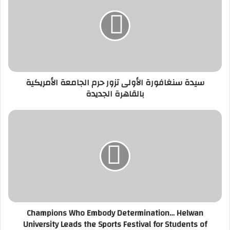
الأولى
تزور
حرم
الجامعة
الأمريكية
بالقاهرة
الجديدة
سيدة سنغافورة الأولى تزور حرم الجامعة الأمريكية
بالقاهرة الجديدة
Champions
Who
Embody
Determination…
Helwan
University
Leads
the
Sports
Champions Who Embody Determination… Helwan
Festival
University Leads the Sports Festival for Students of
for