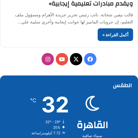
ويقدم مبادرات تعليمية إيجابية»
قالت نيفين شحاتة، نائب رئيس تحرير جريدة الأهرام ومسؤول ملف
التعليم، إن جروبات الماميز لها جوانب إيجابية وأخري سلبية علي…
أكمل القراءة »
‫X
فيسبوك
‫YouTube
انستقرام
الطقس
32
℃
القاهرة
32º - 29º
35%
7.72 كيلومتر/ساعة
سماء صافية