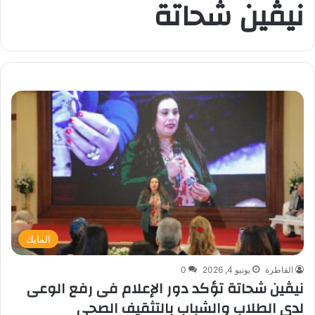
نيڤين شحاتة
المايك
القاطرة
يونيو 4, 2026
0
نيڤين شحاتة تؤكد دور الإعلام فى رفع الوعى
لدى الطلاب والشباب بالتثقيف الصحى