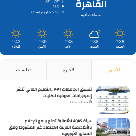
القاهرة
38º - 29º
16%
2.95 كيلومتر/ساعة
سماء صافية
42
39
38
38
38
℃
℃
℃
℃
℃
الجمعة
السبت
الأحد
الأثنين
الثلاثاء
الأشهر
الأخيرة
تعليقات
تنسيق الجامعات ٢٠٢٦ ..التعليم العالي تنشر
إنفوجرافات تعريفية للكليات
منذ 24 ساعة
هيئة AQAS الألمانية تمنح برامج الإعلام
بالأكاديمية العربية الاعتماد غير المشروط وفق
المعايير الأوروبية