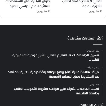
العالي: 9 نصائح مهمة لطلاب
حلوان الأهلية تعلن الاستعدادات
الثانوية العامة
النهائية للعام الدراسي الجديد
منذ يومين
منذ يومين
أكثر المقالات مشاهدةً
منذ 24 ساعة
تنسيق الجامعات ٢٠٢٦ ..التعليم العالي تنشر إنفوجرافات تعريفية
للكليات
منذ يوم واحد
هيئة AQAS الألمانية تمنح برامج الإعلام بالأكاديمية العربية الاعتماد
غير المشروط وفق المعايير الأوروبية
منذ يومين
لطلاب الجامعات ..تعرف على مواعيد وشروط التحويلات لطلاب
بجامعة العاصمة
أحدث المقالات