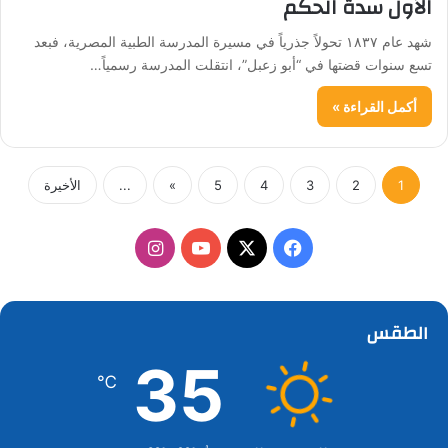
الأول سدة الحكم
شهد عام ١٨٣٧ تحولاً جذرياً في مسيرة المدرسة الطبية المصرية، فبعد
تسع سنوات قضتها في “أبو زعبل”، انتقلت المدرسة رسمياً…
أكمل القراءة »
1
2
3
4
5
»
...
الأخيرة
‫X
فيسبوك
‫YouTube
انستقرام
الطقس
35
℃