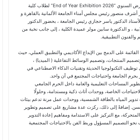
شهدت الجامعة الألمانية بالقاهرة انطلاق فعاليات المعرض السنوي “End of Year Exhibition 2026” لطلاب كلية
تور أشرف منصور رئيس مجلس أمناء الجامعة الألمانية بالقاهرة و
 والأستاذ الدكتور ياسر حجازي رئيس الجامعة ، بحضور الدكتور
ية ، و الدكتورة سابين مولر عميدة الكلية ، إلى جانب نخبة من
والفنون التطبيقية.
لقائمة على الدمج بين الإبداع الأكاديمي والتطبيق العملي، حيث
، وتصميم المنتجات، وتصميم الوسائط التفاعلية ( الميديا) ،
توظيف التكنولوجيا الحديثة وتقنيات الذكاء الاصطناعي في
 بحرم الجامعة واحتياجات المجتمع في آن واحد.
ير المساحات التعليمية والعامة داخل الحرم الجامعي
 الاحتياجات الخاصة، ووحدات أثاث ذكية ومستدامة، وحلولًا
تدوير المياه بالطاقة الشمسية، ووحدات عمل مرنة تدعم بيئات
ار السن. إضافةً إلى ذلك، ركزت عدة مشاريع على تصميم وتطوير
 المتحركة، مع التركيز على الاستدامة ومفاهيم إعادة التدوير
 نحو التصميم المسؤول وربط الفن بالاحتياجات المجتمعية