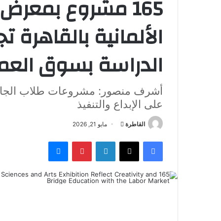
165 مشروع بمعرض
الألمانية بالقاهرة ت
الدراسة بسوق العم
أشرف منصور: مشروعات طلاب الجامعة ا
على الإبداع والتنفيذ
أرسل
القاطرة
مايو 21, 2026
بريدا
فيسبوك
‫X
لينكدإن
بينتيريست
ماسنجر
إلكترونيا