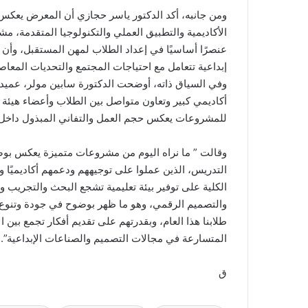
ومن جانبه، أكد الدكتور ياسر حجازي أن المعرض يعكس 
الأكاديمية والتطبيق العملي والتكنولوجيا المتقدمة، مش
عنصرًا أساسيًا في إعداد الطلاب لمهن المستقبل، وأ
إبداعية تتعامل مع احتياجات المجتمع والتحديات المعاص
وفي السياق ذاته، أوضحت الدكتورة سابين مولر، عميدة ك
أكاديمي كبير وتعاون متواصل بين الطلاب وأعضاء هيئة 
للمشروعات يعكس حجم العمل والتفاني المبذول داخل ا
وقالت ” ما نراه اليوم من مشروعات متميزة يعكس بو
التدريس، الذين عملوا على توجيههم ودعمهم أكاديميًا و
الكلية على توفير بيئة تعليمية تشجع البحث والتجريب و
والتصميم الرقمي، وهو ما ظهر بوضوح في جودة وتنوع
طلابنا هذا العام، وبقدرتهم على تقديم أفكار تجمع بين ال
المتسارعة في مجالات التصميم والصناعات الإبداعية”.
ق