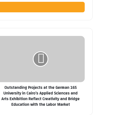
الإلكتروني
165
Outstanding
Projects
at
the
German
University
in
Cairo’s
165 Outstanding Projects at the German
Applied
University in Cairo’s Applied Sciences and
Sciences
Arts Exhibition Reflect Creativity and Bridge
and
Education with the Labor Market
Arts
Exhibition
Reflect