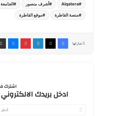
Alqatera
أشرف منصور
الجامعة ا
منصة القاطرة
موقع القاطرة
فيسبوك
‫X
لينكدإن
بينتيريست
ماسنج
شاركها
اشترك في 
ادخل بريدك الالكتروني 
أدخل
بريدك