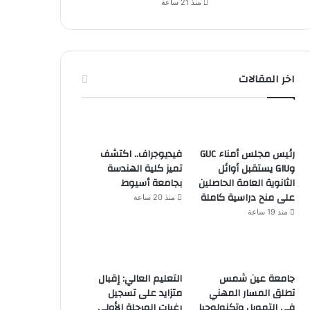
منذ 21 ساعة
اخر المقالات
رئيس مجلس أمناء GUC
فيديوجراف.. اكتشف
وGIU يستقبل أوائل
تميز كلية الهندسة
الثانوية العامة الحاصلين
بجامعة أسيوط
على منح دراسية كاملة
منذ 20 ساعة
منذ 19 ساعة
جامعة عين شمس
التعليم العالي: إقبال
تطلق المسار المهني
متزايد على تسجيل
في التمويل وتكنولوجيا
رغبات المرحلة الأولى