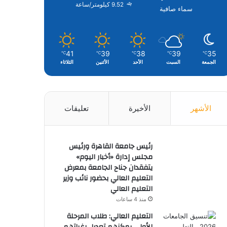
9.52 كيلومتر/ساعة
سماء صافية
41
39
38
39
35
℃
℃
℃
℃
℃
الجمعة
السبت
الأحد
الأثنين
الثلاثاء
الأشهر
الأخيرة
تعليقات
رئيس جامعة القاهرة ورئيس
مجلس إدارة «أخبار اليوم»
يتفقدان جناح الجامعة بمعرض
التعليم العالي بحضور نائب وزير
التعليم العالي
منذ 4 ساعات
التعليم العالي: طلاب المرحلة