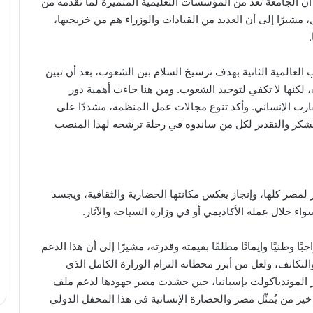
د أن الجامعة تُعد من المؤسسات التعليمية المتميزة لما تقدمه من
مشيرًا إلى أن العديد من القيادات والوزراء هم من خريجيها،
عالمية الثانية بهدف ترسيخ السلام بين الشعوب، بعد أن تبين
، لكنها لا تكفي لتوحيد الشعوب. ومن هنا جاءت أهمية دور
لتقارب الإنساني. وأكد تنوع مجالات عمل المنظمة، مشددًا على
الشكر والتقدير لكل من ساندوه في رحلة ترشحه لهذا المنصب
مصر كلها، وإنجاز يعكس مكانتها الحضارية والثقافية، ويجسد
اء خلال عمله الأكاديمي أو في وزارة السياحة والآثار.
ًا وطنيًا وإيمانًا مطلقًا بقيمته وقدرته، مشيرًا إلى أن هذا الدعم
لتكاتف، ولعل من أبرز محطاته التزام الوزارة الكامل الذي
رز الموندياكولت بإسبانيا، حين حشدت مصر جهودها لدعم ملف
خير من يُمثّل مصر والحضارة الإنسانية في هذا المحفل الدولي