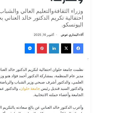
وزراء الثقافةوالتعليم العالي والشباب
احتفالية تكريم الدكتور خالد العناني ب
اليونسكو.
آلاء البنداري عوض
أكتوبر 16, 2025
فيسبوك
‫X
لينكدإن
بينتيريست
ماسنجر
نظمت جامعة حلوان احتفالية لتكريم الدكتور خالد العن
مدير عام المنظمة، بمشاركة الدكتور أحمد فؤاد هنو وزير
العلمي، والدكتور أشرف صبحي وزير الشباب والرياضة، و
والدكتور السيد قنديل رئيس
جامعة حلوان
، والدكتور عم
الجامعة وأعضاء حملته الانتخابية.
وأعرب الدكتور خالد العناني عن بالغ سعادته بالتكريم 