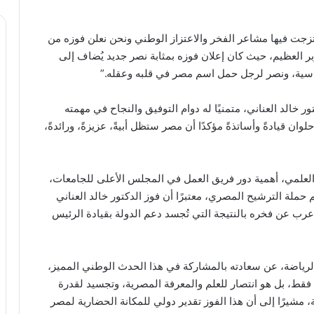
تزجت فيها مشاعر الفخر والاعتزاز الوطني ونحن نعلن فوزه من
وبر العظيم، حيث كان إعلان فوزه بمثابة نصر جديد يُضاف إلى
ماسية، ونصر لرجل حمل اسم مصر في قلبه وعقله.”
تور خالد العناني، متمنيًا له دوام التوفيق والنجاح في مهمته
ن قيادةً وأساتذةً مؤكدًا أن مصر ستظل أبيةً، عزيزةً، ورائدةً،
ث العلمي، أهمية دور فريق العمل في المجلس الأعلى للجامعات،
حملة الترشيح المصري، معتبرًا أن فوز الدكتور خالد العناني
رب عن فخره بالنتيجة التي تُجسد دعم الدولة بقيادة الرئيس
لرياضة، عن سعادته بالمشاركة في هذا الحدث الوطني المميز،
يًا فقط، بل هو انتصار للعلم والمعرفة المصرية، وتجسيد لقدرة
مشيرًا إلى أن هذا الفوز تقدير دولي للمكانة الحضارية لمصر