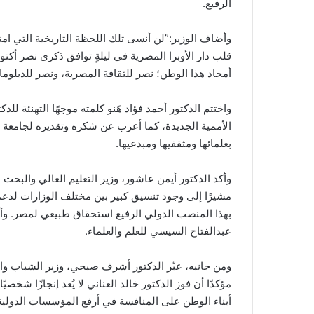
الرفيع.
وأضاف الوزير:”لن أنسى تلك اللحظة التاريخية التي ام
قلب دار الأوبرا المصرية في ليلةٍ توافق ذكرى نصر أكت
أمجاد هذا الوطن؛ نصر للثقافة المصرية، ونصر للدبلو
واختتم الدكتور أحمد فؤاد هَنو كلمته موجهًا التهنئة للدك
الأممية الجديدة، كما أعرب عن شكره وتقديره لجامعة حلوا
بعلمائها ومثقفيها ومبدعيها.
وأكد الدكتور أيمن عاشور، وزير التعليم العالي والبح
مشيرًا إلى وجود تنسيق كبير بين مختلف الوزارات لدعم 
بهذا المنصب الدولي الرفيع استحقاق طبيعي لمصر. وأع
عبدالفتاح السيسي للعلم والعلماء.
ومن جانبه، عبّر الدكتور أشرف صبحي، وزير الشباب وا
مؤكدًا أن فوز الدكتور خالد العناني لا يُعد إنجازًا شخص
أبناء الوطن على المنافسة في أرفع المؤسسات الدولية، 