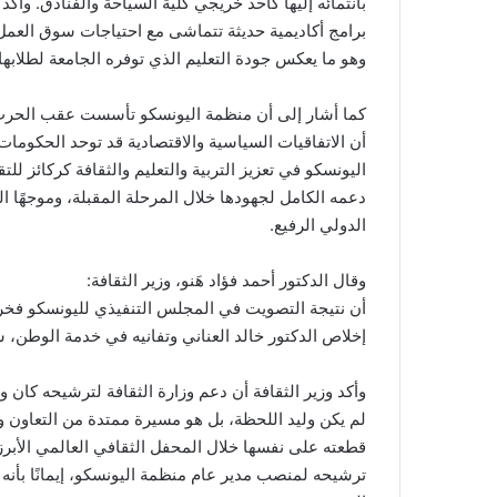
بانتمائه إليها كأحد خريجي كلية السياحة والفنادق. وأك
برامج أكاديمية حديثة تتماشى مع احتياجات سوق العمل، 
وهو ما يعكس جودة التعليم الذي توفره الجامعة لطلابها.
كما أشار إلى أن منظمة اليونسكو تأسست عقب الحرب ال
أن الاتفاقيات السياسية والاقتصادية قد توحد الحكومات
اليونسكو في تعزيز التربية والتعليم والثقافة كركائز ل
دعمه الكامل لجهودها خلال المرحلة المقبلة، وموجهًا 
الدولي الرفيع.
وقال الدكتور أحمد فؤاد هَنو، وزير الثقافة:
أن نتيجة التصويت في المجلس التنفيذي لليونسكو فخر ل
إخلاص الدكتور خالد العناني وتفانيه في خدمة الوطن، سو
وأكد وزير الثقافة أن دعم وزارة الثقافة لترشيحه كان واجب
لم يكن وليد اللحظة، بل هو مسيرة ممتدة من التعاون وا
قطعته على نفسها خلال المحفل الثقافي العالمي الأب
ترشيحه لمنصب مدير عام منظمة اليونسكو، إيمانًا بأنه 