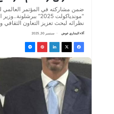
ضمن مشاركته في المؤتمر العالمي للس
"موندياكولت 2025” ببرش
نظرائه لبحث تعزيز التعاون الثقافي
آلاء البنداري عوض
سبتمبر 30, 2025
فيسبوك
‫X
لينكدإن
بينتيريست
ماسنجر