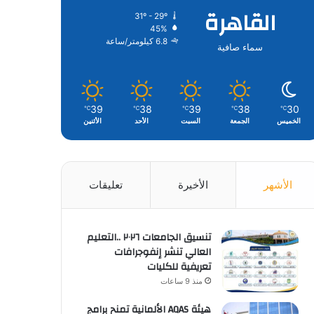
القاهرة
31º - 29º
45%
6.8 كيلومتر/ساعة
سماء صافية
39
38
39
38
30
℃
℃
℃
℃
℃
الخميس
الجمعة
السبت
الأحد
الأثنين
الأشهر
الأخيرة
تعليقات
تنسيق الجامعات ٢٠٢٦ ..التعليم
العالي تنشر إنفوجرافات
تعريفية للكليات
منذ 9 ساعات
هيئة AQAS الألمانية تمنح برامج