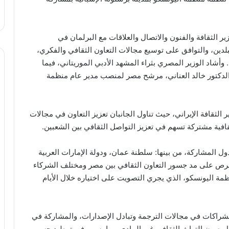
ر الثقافة والفنون والاتصال والعلاقات مع البرلمان في
البلدين، والتوافق على توسيع مجالات التعاون الثقافي والفكري،
 وأشاد الوزير المصري بثراء المشهد الأدبي الموريتاني، فيما
 الدكتور خالد العناني، مرشح مصر لمنصب مدير عام منظمة
 الثقافة الإيراني، حيث تناول الجانبان تعزيز التعاون في مجالات
قافية مشتركة تسهم في تعزيز التواصل الثقافي بين الشعبين.
 المشاركة، من بينها: سلطنة عمان، ودولة الإمارات العربية
الحرص على مد جسور التعاون الثقافي بين مصر ومختلف الشركاء
ة اليونسكو، الذي يجري التصويت على اختياره خلال الأيام
 الشراكات في مجالات الترجمة وتبادل الإصدارات، والمشاركة في
جال صون التراث الثقافي غير المادي، بما يسهم في توطيد جسور