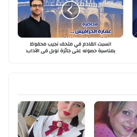
متحف
نجيب
محفوظ
بمناسبة
حصوله
على
السبت القادم في متحف نجيب محفوظ
جائزة
بمناسبة حصوله على جائزة نوبل فى الآداب:
نوبل
فى
الآداب: