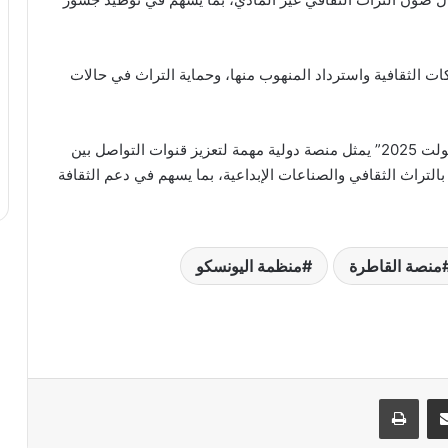
ت الثقافية واسترداد المنهوب منها، وحماية التراث في حالات
واختتم وزير الثقافة تصريحاته مؤكداً أن مؤتمر “موندياكولت 2025” يمثل منصة دولية مهمة لتعزيز قنوات التواصل بين
التراث الثقافي والصناعات الإبداعية، بما يسهم في دعم الثقافة
منصة القاطرة
منظمة اليونسكو
ر
مشاركة عبر البريد
طباعة