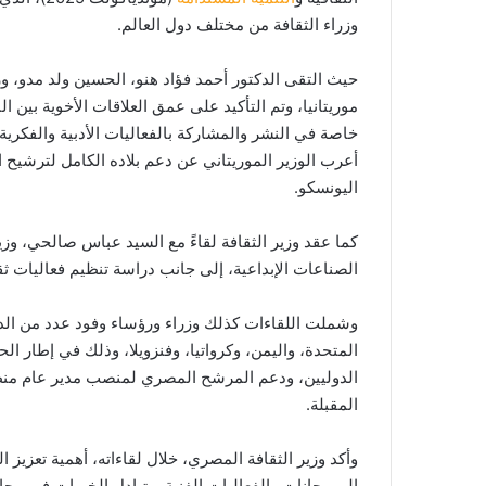
وزراء الثقافة من مختلف دول العالم.
حيث التقى الدكتور أحمد فؤاد هنو، الحسين ولد مدو، وزي
موريتانيا، وتم التأكيد على عمق العلاقات الأخوية بين 
خاصة في النشر والمشاركة بالفعاليات الأدبية والفكرية.
أعرب الوزير الموريتاني عن دعم بلاده الكامل لترشيح
اليونسكو.
كما عقد وزير الثقافة لقاءً مع السيد عباس صالحي، وزير
الصناعات الإبداعية، إلى جانب دراسة تنظيم فعاليات ث
وشملت اللقاءات كذلك وزراء ورؤساء وفود عدد من الدول
المتحدة، واليمن، وكرواتيا، وفنزويلا، وذلك في إطار 
الدوليين، ودعم المرشح المصري لمنصب مدير عام منظم
المقبلة.
وأكد وزير الثقافة المصري، خلال لقاءاته، أهمية تعزيز
المهرجانات والفعاليات الفنية، وتبادل الخبرات في م