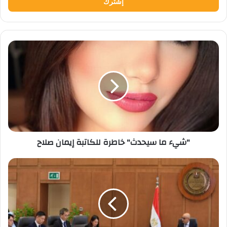
"شيء
ما
سيحدث"
خاطرة
للكاتبة
إيمان
صلاح
"شيء ما سيحدث" خاطرة للكاتبة إيمان صلاح
وزير
التعليم
:
الشراكة
المصرية
اليابانية
منذ