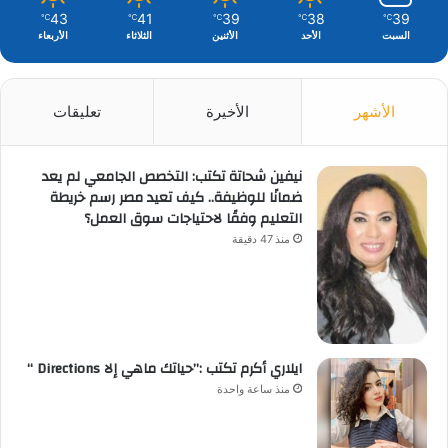
43
41
39
38
39
℃
℃
℃
℃
℃
السبت
الأحد
الأثنين
الثلاثاء
الأربعاء
الأشهر
الأخيرة
تعليقات
نيفين شحاتة تكتب: التخصص الجامعي لم يعد
ضمانًا للوظيفة.. كيف تعيد مصر رسم خريطة
التعليم وفقًا لاحتياجات سوق العمل؟
منذ 47 دقيقة
ايلاري أكرم تكتب :”حياتك ماهي إلا Directions “
منذ ساعة واحدة