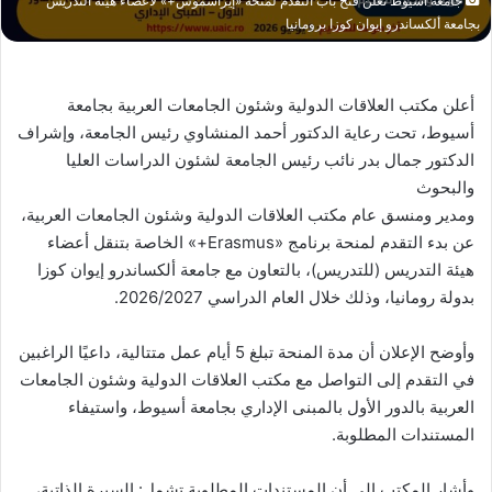
جامعة أسيوط تعلن فتح باب التقدم لمنحة «إيراسموس+» لأعضاء هيئة التدريس
بجامعة ألكساندرو إيوان كوزا برومانيا
أعلن مكتب العلاقات الدولية وشئون الجامعات العربية بجامعة
أسيوط، تحت رعاية الدكتور أحمد المنشاوي رئيس الجامعة، وإشراف
الدكتور جمال بدر نائب رئيس الجامعة لشئون الدراسات العليا
والبحوث
ومدير ومنسق عام مكتب العلاقات الدولية وشئون الجامعات العربية،
عن بدء التقدم لمنحة برنامج «Erasmus+» الخاصة بتنقل أعضاء
هيئة التدريس (للتدريس)، بالتعاون مع جامعة ألكساندرو إيوان كوزا
بدولة رومانيا، وذلك خلال العام الدراسي 2026/2027.
وأوضح الإعلان أن مدة المنحة تبلغ 5 أيام عمل متتالية، داعيًا الراغبين
في التقدم إلى التواصل مع مكتب العلاقات الدولية وشئون الجامعات
العربية بالدور الأول بالمبنى الإداري بجامعة أسيوط، واستيفاء
المستندات المطلوبة.
وأشار المكتب إلى أن المستندات المطلوبة تشمل: السيرة الذاتية،