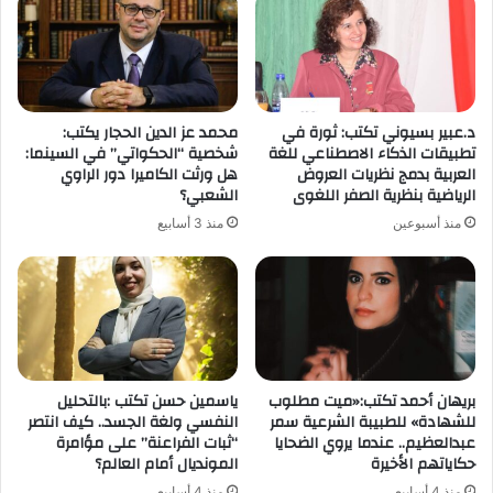
د.عبير بسيوني تكتب: ثورة في
محمد عز الدين الحجار يكتب:
تطبيقات الذكاء الاصطناعي للغة
شخصية “الحكواتي” في السينما:
العربية بدمج نظريات العروض
هل ورثت الكاميرا دور الراوي
الرياضية بنظرية الصفر اللغوى
الشعبي؟
منذ أسبوعين
منذ 3 أسابيع
بريهان أحمد تكتب:«ميت مطلوب
ياسمين حسن تكتب :​بالتحليل
للشهادة» للطبيبة الشرعية سمر
النفسي ولغة الجسد.. كيف انتصر
عبدالعظيم.. عندما يروي الضحايا
“ثبات الفراعنة” على مؤامرة
حكاياتهم الأخيرة
المونديال أمام العالم؟
منذ 4 أسابيع
منذ 4 أسابيع