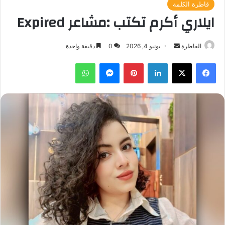
قاطرة الكلمة
ايلاري أكرم تكتب :مشاعر Expired
أرسل
القاطرة
يونيو 4, 2026
0
دقيقة واحدة
بريدا
فيسبوك
‫X
لينكدإن
بينتيريست
ماسنجر
واتساب
إلكترونيا