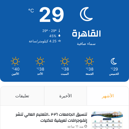
29
℃
القاهرة
29º - 29º
45%
4.25 كيلومتر/ساعة
سماء صافية
40
38
38
38
29
℃
℃
℃
℃
℃
الخميس
الجمعة
السبت
الأحد
الأثنين
الأشهر
الأخيرة
تعليقات
تنسيق الجامعات ٢٠٢٦ ..التعليم العالي تنشر
إنفوجرافات تعريفية للكليات
منذ 11 ساعة