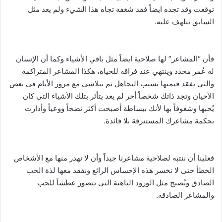
توقعت وقد تجده ايضاً فقد شغفه تجاه هذا الشيء ولم يعد مثل
السابق يتلهف عليه.
فأن “المشاعر” لها صلاحية ايضاً مثل باقي الأشياء وكما أن الإنسان
له عُمر محدد وينتهي عند فراقه للحياة، هكذا المشاعر المتراكمة
والتى تفقد قيمتها بسبب التجاهل ثم تتلاشي مع مرور الأيام فى بعض
الأحيان وتجد ذاتك شخصاً أخر لم يعد يتأثر بتلك الأشياء التى كان
يُحبها وشغوفاً بها لأنك ببساطة أصبحت أكثر نضجاً ووعياً وأدارت
بحكمة مشاعرك المستنزفة بلا فائدة.
فعلينا أن ننتبه لصلاحية مشاعرنا جيداً وأن لا نهدر منها مع الأشخاص
الخطأ حتى لا نخسر هذه الإحساس الرائع ونفقد معها لذة الحب
الصادق ونُصبح مثل الورود الباهتة التى تتضور عطشاً للحب
والمشاعر الصادقة.