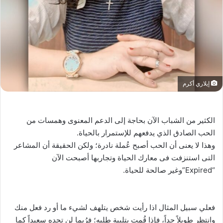
إيلاري أكرم
الكثير من الشباب الآن بحاجة إلى الدعم المعنوى وهمسات من
الحب الصادق الذي يدفعهم للإستمرار بالحياة.
وهذا لا يعنى أن الحب أصبح عُملة نادرة؛ ولكن الحقيقة أن المشاعر
التى استنزفت فى معارك الحياة وتجاربها أصبحت الآن
“Expired”وغير صالحة للحياة.
فعلي سبيل المثال اذا رأيت شخص يتلهف لشيء ما أو رد فعل منك
وانتظر طويلاً جداً، فإذا قُمت بتلبية طلبه؛ فرُبما لن تجده سعيداً كما