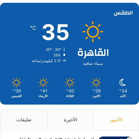
الطقس
35
℃
القاهرة
35º - 30º
26%
2.31 كيلومتر/ساعة
سماء صافية
39
41
40
39
34
℃
℃
℃
℃
℃
الأحد
الأثنين
الثلاثاء
الأربعاء
الخميس
الأشهر
الأخيرة
تعليقات