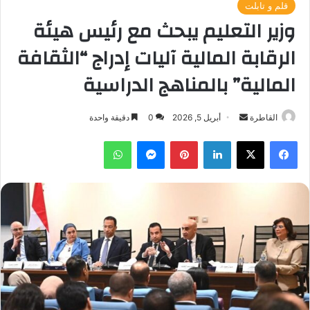
قلم و تابلت
وزير التعليم يبحث مع رئيس هيئة
الرقابة المالية آليات إدراج “الثقافة
المالية” بالمناهج الدراسية
أرسل
القاطرة
أبريل 5, 2026
0
دقيقة واحدة
بريدا
فيسبوك
‫X
لينكدإن
بينتيريست
ماسنجر
واتساب
إلكترونيا