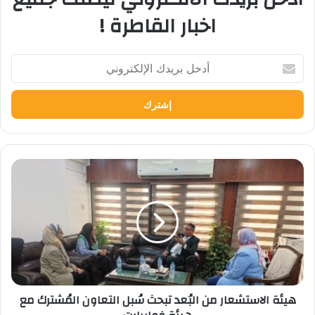
اخبار القاطرة !
أدخل
بريدك
الإلكتروني
هيئة
الاستشعار
من
البُعد
تبحث
سُبل
التعاون
المُشترك
مع
هيئة الاستشعار من البُعد تبحث سُبل التعاون المُشترك مع
هيئة
فولبرايت