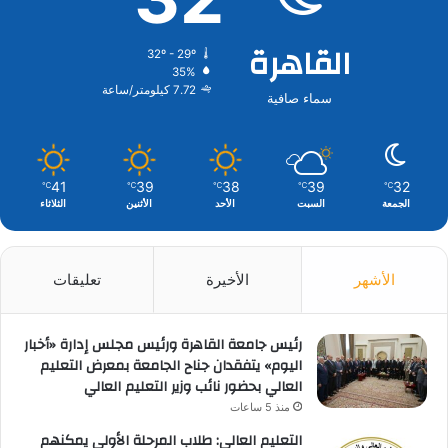
القاهرة
32º - 29º
35%
7.72 كيلومتر/ساعة
سماء صافية
41
39
38
39
32
℃
℃
℃
℃
℃
الجمعة
السبت
الأحد
الأثنين
الثلاثاء
الأشهر
الأخيرة
تعليقات
رئيس جامعة القاهرة ورئيس مجلس إدارة «أخبار
اليوم» يتفقدان جناح الجامعة بمعرض التعليم
العالي بحضور نائب وزير التعليم العالي
منذ 5 ساعات
التعليم العالي: طلاب المرحلة الأولى يمكنهم