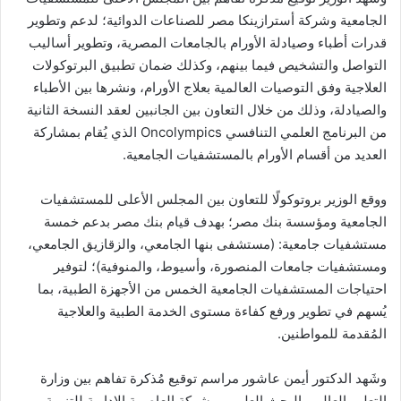
الجامعية وشركة أسترازينكا مصر للصناعات الدوائية؛ لدعم وتطوير
قدرات أطباء وصيادلة الأورام بالجامعات المصرية، وتطوير أساليب
التواصل والتشخيص فيما بينهم، وكذلك ضمان تطبيق البرتوكولات
العلاجية وفق التوصيات العالمية بعلاج الأورام، ونشرها بين الأطباء
والصيادلة، وذلك من خلال التعاون بين الجانبين لعقد النسخة الثانية
من البرنامج العلمي التنافسي Oncolympics الذي يُقام بمشاركة
العديد من أقسام الأورام بالمستشفيات الجامعية.
ووقع الوزير بروتوكولًا للتعاون بين المجلس الأعلى للمستشفيات
الجامعية ومؤسسة بنك مصر؛ بهدف قيام بنك مصر بدعم خمسة
مستشفيات جامعية: (مستشفى بنها الجامعي، والزقازيق الجامعي،
ومستشفيات جامعات المنصورة، وأسيوط، والمنوفية)؛ لتوفير
احتياجات المستشفيات الجامعية الخمس من الأجهزة الطبية، بما
يُسهم في تطوير ورفع كفاءة مستوى الخدمة الطبية والعلاجية
المُقدمة للمواطنين.
وشَهد الدكتور أيمن عاشور مراسم توقيع مُذكرة تفاهم بين وزارة
التعليم العالى والبحث العلمي، وشركة العاصمة الإدارية للتنمية