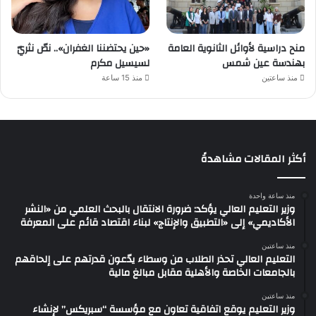
منح دراسية لأوائل الثانوية العامة
«حين يحتضننا الغفران».. نصّ نثريّ
بهندسة عين شمس
لسيسيل مكرم
منذ ساعتين
منذ 15 ساعة
أكثر المقالات مشاهدةً
منذ ساعة واحدة
وزير التعليم العالي يؤكد: ضرورة الانتقال بالبحث العلمي من «النشر
الأكاديمي» إلى «التطبيق والإنتاج» لبناء اقتصاد قائم على المعرفة
منذ ساعتين
التعليم العالي تحذر الطلاب من وسطاء يدّعون قدرتهم على إلحاقهم
بالجامعات الخاصة والأهلية مقابل مبالغ مالية
منذ ساعتين
وزير التعليم يوقع اتفاقية تعاون مع مؤسسة “سبريكس” لإنشاء