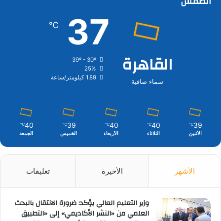
الطقس
37
℃
القاهرة
39º - 30º
25%
1.89 كيلومتر/ساعة
سماء صافية
40
39
40
40
39
℃
℃
℃
℃
℃
الأثنين
الثلاثاء
الأربعاء
الخميس
الجمعة
الأشهر
الأخيرة
تعليقات
وزير التعليم العالي يؤكد: ضرورة الانتقال بالبحث
العلمي من «النشر الأكاديمي» إلى «التطبيق