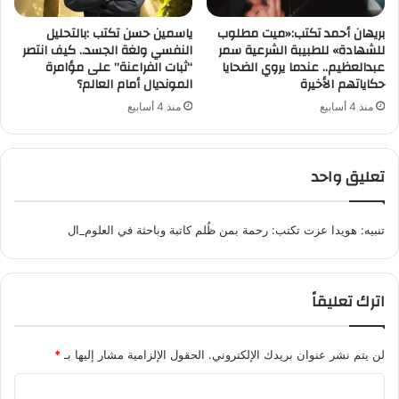
بريهان أحمد تكتب:«ميت مطلوب
ياسمين حسن تكتب :​بالتحليل
للشهادة» للطبيبة الشرعية سمر
النفسي ولغة الجسد.. كيف انتصر
عبدالعظيم.. عندما يروي الضحايا
“ثبات الفراعنة” على مؤامرة
حكاياتهم الأخيرة
المونديال أمام العالم؟
منذ 4 أسابيع
منذ 4 أسابيع
تعليق واحد
تنبيه:
هويدا عزت تكتب: رحمة بمن ظُلم كاتبة وباحثة في العلوم_ال
اترك تعليقاً
لن يتم نشر عنوان بريدك الإلكتروني.
الحقول الإلزامية مشار إليها بـ
*
ا