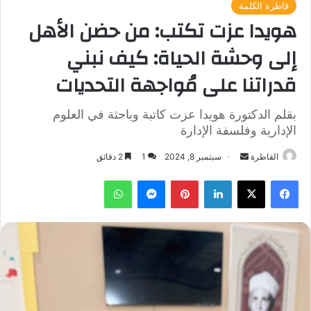
قاطرة الكلمة
هويدا عزت تكتب: من حضن الأهل
إلى وحشة الحياة: كيف نبني
قدراتنا على مُواجهة التحديات
بقلم الدكتورة هويدا عزت كاتبة وباحثة في العلوم
الإدارية وفلسفة الإدارة
أرسل
القاطرة
سبتمبر 8, 2024
1
2 دقائق
بريدا
فيسبوك
‫X
لينكدإن
بينتيريست
ماسنجر
واتساب
إلكترونيا