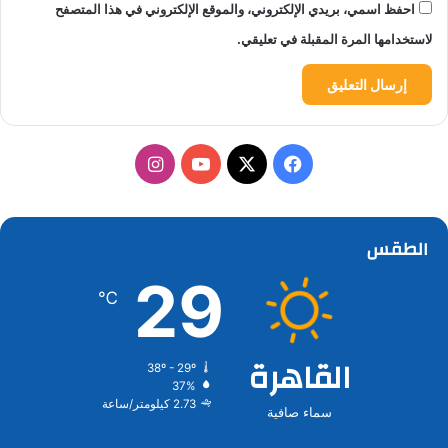
احفظ اسمي، بريدي الإلكتروني، والموقع الإلكتروني في هذا المتصفح
لاستخدامها المرة المقبلة في تعليقي.
‫X
فيسبوك
‫YouTube
انستقرام
الطقس
29
℃
القاهرة
38º - 29º
37%
2.73 كيلومتر/ساعة
سماء صافية