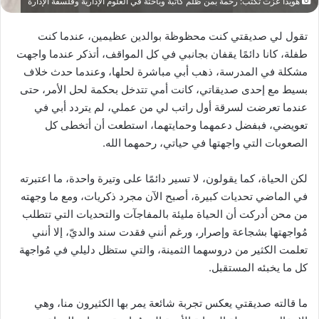
هويدا عزت تكتب: رحمة بمن ظُلم كاتبة وباحثة في العلوم الإدارية وفلسفة الإدارة
تقول لي صديقتي كنت محظوظة بوالدين عظيمين، عندما كنت
طفلة، كانا دائمًا يقفان بجانبي في كل المواقف، أتذكر عندما واجهت
مشكلة في المدرسة، ذهب أبي مباشرة لحلها، وعندما حدث خلاف
بسيط مع إحدى صديقاتي، كانت أمي تتدخل بحكمة لحل الأمر، حتى
عندما تعرضت لسرقة أول راتب لي من عملي، لم يتردد أبي في
تعويضي، فبفضل دعمهما وحمايتهما، استطعت أن أتخطى كل
الصعوبات التي واجهتها في حياتي، رحمهما الله.
لكن الحياة، كما يقولون، لا تسير دائمًا على وتيرة واحدة، ما اعتبرته
في الماضي تحديات كبيرة، أصبح الآن مجرد ذكريات، ومع ما وجهته
من محن أدركت أن الحياة مليئة بالمفاجآت والتحديات التي تتطلب
مُواجهتها بشجاعة وإصرار، ورغم أنني فقدت سند والديّ، إلا أنني
تعلمت الكثير من دروسهما الثمينة، والتي ستظل دليلي في مُواجهة
كل ما يخبئه المستقبل.
ما قالته صديقتي يعكس تجربة شائعة يمر بها الكثيرون منا، وهي