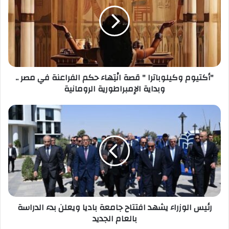
"
قصة
انْتِهاء
حكم
الفراعنة
في
مصر
"أكتيوم وكيلوباترا " قصة انْتِهاء حكم الفراعنة في مصر ..
..
وبداية الإمبراطورية الرومانية
وبداية
الإمبراطورية
الرومانية
رئيس
الوزراء
يشهد
افتتاح
جامعة
باديا
ويعلن
بدء
الدراسة
رئيس الوزراء يشهد افتتاح جامعة باديا ويعلن بدء الدراسة
بالعام
بالعام الجديد
الجديد