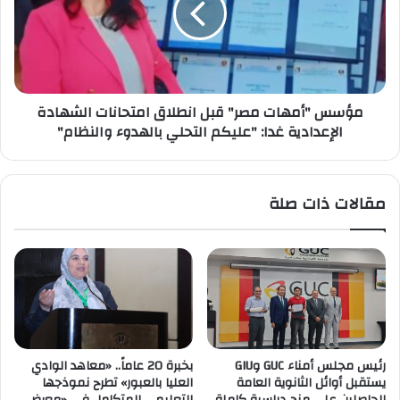
انطلاق
امتحانات
الشهادة
الإعدادية
غدا:
مؤسس "أمهات مصر" قبل انطلاق امتحانات الشهادة
"عليكم
الإعدادية غدا: "عليكم التحلي بالهدوء والنظام"
التحلي
بالهدوء
والنظام"
مقالات ذات صلة
رئيس مجلس أمناء GUC وGIU
بخبرة 20 عاماً.. «معاهد الوادي
يستقبل أوائل الثانوية العامة
العليا بالعبور» تطرح نموذجها