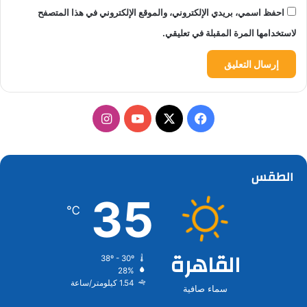
احفظ اسمي، بريدي الإلكتروني، والموقع الإلكتروني في هذا المتصفح
لاستخدامها المرة المقبلة في تعليقي.
‫X
فيسبوك
‫YouTube
انستقرام
الطقس
35
℃
القاهرة
38º - 30º
28%
1.54 كيلومتر/ساعة
سماء صافية