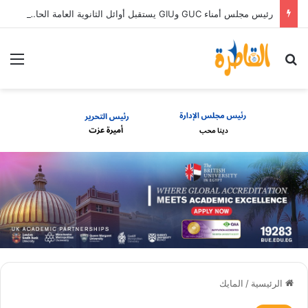
رئيس مجلس أمناء GUC وGIU يستقبل أوائل الثانوية العامة الحاصلين على منح دراسية كاملة
بحث عن
الق
الرئيسية
/
المايك