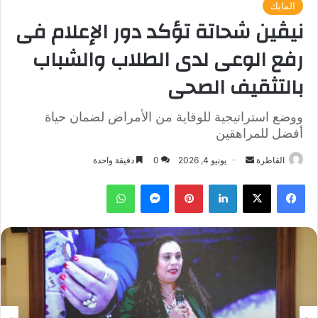
المايك
نيڤين شحاتة تؤكد دور الإعلام فى
رفع الوعى لدى الطلاب والشباب
بالتثقيف الصحى
ووضع استراتيجية للوقاية من الأمراض لضمان حياة
أفضل للمراهقين
أرسل
القاطرة
يونيو 4, 2026
0
دقيقة واحدة
بريدا
فيسبوك
‫X
لينكدإن
بينتيريست
ماسنجر
واتساب
إلكترونيا