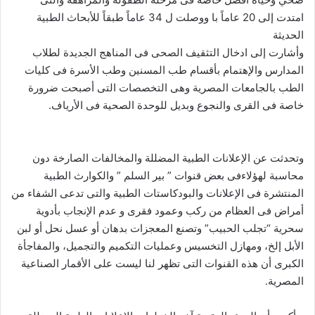
امتدت إلى 20 عاماً با ووصلت ل 34 عاماً طبقاً للأبحاث الطبية
الحديثة
وأشارت إلى ادخال التثقيف الصحى فى المناهج الجديدة لطلاب
المدارس والإهتمام بأقسام طب المسنين وطب الأسرة فى كليات
الطب بالجامعات المصرية وهى التخصصات التى أصبحت ضرورة
خاصة فى القرى والنجوع وبديل للوحدة الصحية فى الأرياف.
وتحدثت عن الإعلانات الطبية المضللة والمخالفات الصارخة دون
محاسبة لهؤلاءفى بعض قنوات ” بير السلم ” والكوارث الطبية
المنتشرة فى الإعلانات والبودكاستات الطبية والتى تدعى الشفاء من
أمراض فى العظام من ركب وعمود فقرى و عدم الإنجاب بأدوية
سحرية “تجلب الحبيب” وتصنع المعجزات بدهان أو عسل نحل أو لبن
الأبل إلخ، ومهازل التخسيس وعمليات التكميم والتجميل، والمفاجأة
الكبرى أن هذه القنوات التى تظهر لنا ليست على الأقمار الصناعية
المصرية.