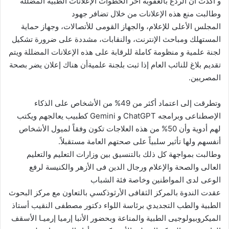
و أكدت أن الردع بالعقوبة آخر الخطوات الإعلانات الطبية المضللة
وطالبت منع هذه الإعلانات من خلال تضافر جهود
المجلس الأعلى للإعلام، والجهاز القومى للأتصالات، وجهاز حماية
المستهلك ومباحث الإنترنت، والنقابات، مشددة على ضرورة تشكيل
لجنة علمية و منظومة كاملة للرقابة على هذه الإعلانات المضللة ويتم
تقديم بلاغ للنائب العام إذا ثبت بلجنة علميةأن هناك إعلان يضر بصحة
المصريين.
وتطرقت إلى اعتماد أكثر من 49% من الأشخاص على الذكاء
الإصطناعى وبرامجه ChatGPT و Gemini كطبيب يعالجهم ويكتب
لهم أدوية وأن 50% من هذه العلاجات تكون وفقاً لميول الأشخاص
أنفسهم ولها تأثير سلبياً على صحتهم العامة مستقبلاً.
وطالبت بمواجهة كل ذلك بالتنسيق بين وزارات التعليم والتعليم
العالى والصحة والإعلام ورجال الدين فى الأزهر والكنيسة لرفع
الوعى لدى المواطنين وخاصة فئة الشباب
عقدت الندوة بالمركز الثقافى الأرثوذكسي بالتعاون مع مركز البحوث
الطبية والطب التجديدي برئاسة اللواء دكتور مصطفى النقيب أستاذ
الميكروبيولوجيى الطبية والمناعة وبحضور الأنبا إرميا إرميـا الأسقف