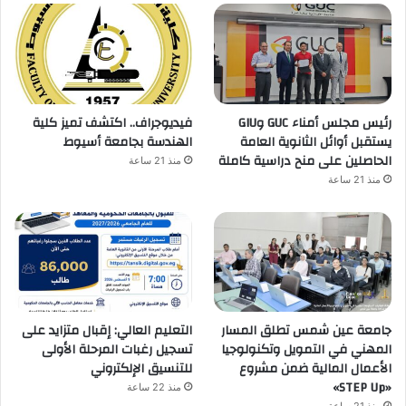
رئيس مجلس أمناء GUC وGIU
فيديوجراف.. اكتشف تميز كلية
يستقبل أوائل الثانوية العامة
الهندسة بجامعة أسيوط
الحاصلين على منح دراسية كاملة
منذ 21 ساعة
منذ 21 ساعة
جامعة عين شمس تطلق المسار
التعليم العالي: إقبال متزايد على
المهني في التمويل وتكنولوجيا
تسجيل رغبات المرحلة الأولى
الأعمال المالية ضمن مشروع
للتنسيق الإلكتروني
«STEP Up»
منذ 22 ساعة