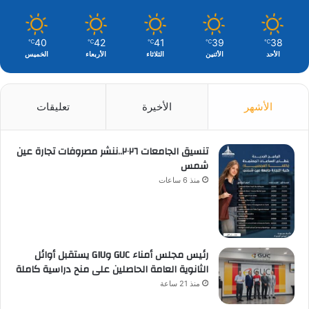
40
42
41
39
38
℃
℃
℃
℃
℃
الأحد
الأثنين
الثلاثاء
الأربعاء
الخميس
الأشهر
الأخيرة
تعليقات
تنسيق الجامعات ٢٠٢٦..ننشر مصروفات تجارة عين
شمس
منذ 6 ساعات
رئيس مجلس أمناء GUC وGIU يستقبل أوائل
الثانوية العامة الحاصلين على منح دراسية كاملة
منذ 21 ساعة