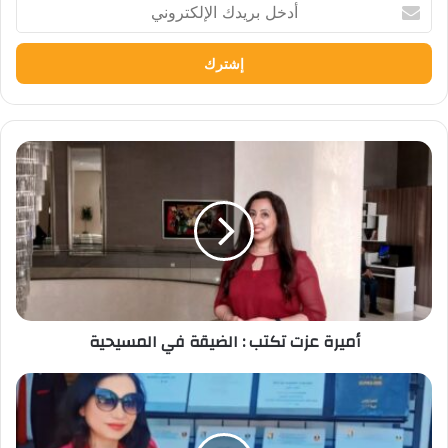
أدخل
بريدك
الإلكتروني
أميرة
عزت
تكتب
:
الضيقة
في
المسيحية
أميرة عزت تكتب : الضيقة في المسيحية
مؤسس
"أمهات
مصر"
قبل