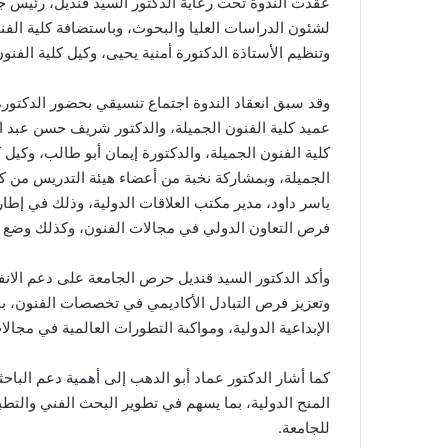
عُقدت الندوة تحت رعاية الدكتور السيد قنديل، رئيس ج
لشئون الدراسات العليا والبحوث، وباستضافة كلية الفن
وتنظيم الأستاذة الدكتورة أمنية يحيى، وكيل كلية الفنو
وقد سبق انعقاد الندوة اجتماع تنسيقي بحضور الدكتور
عميد كلية الفنون الجميلة، والدكتور شريف حسن عبد الس
كلية الفنون الجميلة، والدكتورة إيمان أبو طالب، وكيل ك
الجميلة، وبمشاركة نخبة من أعضاء هيئة التدريس من كلي
ياسر داود، مدير مكتب العلاقات الدولية، وذلك في إطار
فرص التعاون الدولي في مجالات الفنون، وكذلك وضع خط
وأكد الدكتور السيد قنديل حرص الجامعة على دعم الانفت
وتعزيز فرص التبادل الأكاديمي في تخصصات الفنون، بم
الإبداعية الدولية، ومواكبة التطورات العالمية في مجال
كما أشار الدكتور عماد أبو الدهب إلى أهمية دعم البا
المنح الدولية، بما يسهم في تطوير البحث الفني والتطبيق
للجامعة.