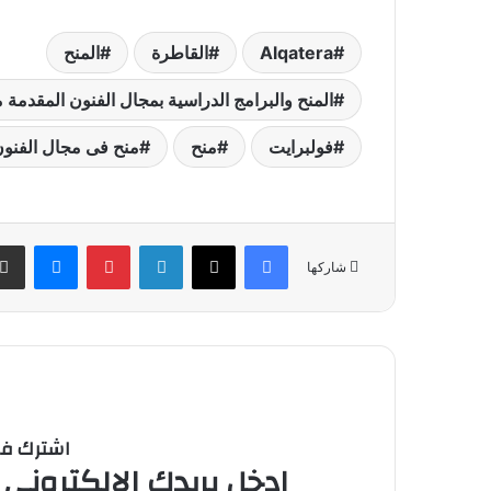
Alqatera
القاطرة
المنح
المنح والبرامج الدراسية بمجال الفنون المقدمة 
فولبرايت
منح
منح فى مجال الفنو
فيسبوك
‫X
لينكدإن
بينتيريست
ماسنج
شاركها
اشترك في 
ادخل بريدك الالكتروني 