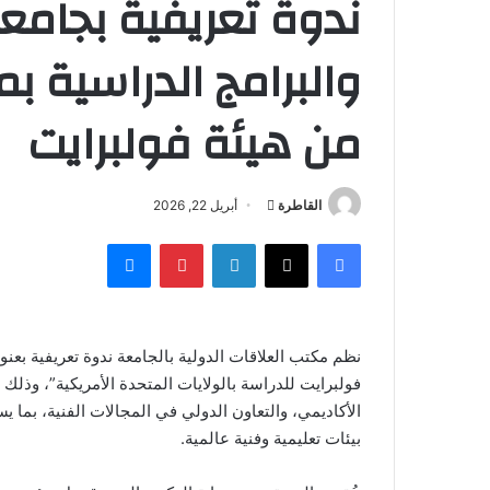
ندوة تعريفية بجامع
والبرامج الدراسية ب
من هيئة فولبرايت
أرسل
القاطرة
أبريل 22, 2026
بريدا
فيسبوك
‫X
لينكدإن
بينتيريست
ماسنجر
إلكترونيا
نظم مكتب العلاقات الدولية بالجامعة ندوة تعريفية بعنو
فولبرايت للدراسة بالولايات المتحدة الأمريكية”، وذل
الأكاديمي، والتعاون الدولي في المجالات الفنية، بما 
بيئات تعليمية وفنية عالمية.