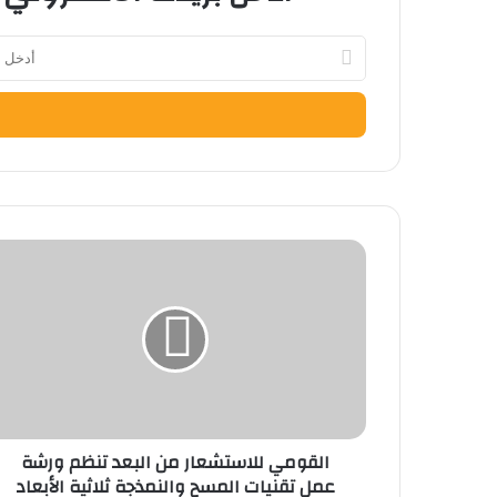
أدخل
بريدك
الإلكتروني
القومي
للاستشعار
من
البعد
تنظم
ورشة
عمل
تقنيات
المسح
القومي للاستشعار من البعد تنظم ورشة
والنمذجة
عمل تقنيات المسح والنمذجة ثلاثية الأبعاد
ثلاثية