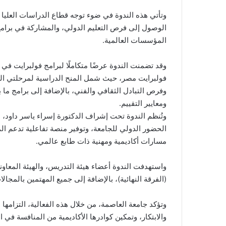
وتأتي هذه الندوة في ضوء توجه قطاع الدراسات العليا 
الوصول إلى فرص التعليم الدولي، والمشاركة في برامج 
المؤسسات العالمية.
وقد تضمنت الندوة عرضًا متكاملًا لبرامج فولبرايت في 
فولبرايت مصر، حيث شمل المنح الدراسية لمرحلتي الما
وفرص التبادل الثقافي والفني، بالإضافة إلى برامج ما ب
ومعايير التقييم.
وتُنظم الندوة تحت إشراف الدكتورة إسراء ياسر داود، م
الحضور الدولي للجامعة، وتوفير منصة تفاعلية تدعم ال
مسارات أكاديمية ومهنية ذات طابع عالمي.
واستهدفت الندوة أعضاء هيئة التدريس، والهيئة المعاون
(الفرقة النهائية)، بالإضافة إلى جميع المهتمين بالمجال
وتؤكد جامعة العاصمة، من خلال هذه الفعالية، التزامها ب
والابتكار، وتمكين كوادرها الأكاديمية من المنافسة في الب