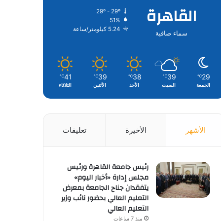
القاهرة
29º - 29º
51%
5.24 كيلومتر/ساعة
سماء صافية
41
39
38
39
29
℃
℃
℃
℃
℃
الجمعة
السبت
الأحد
الأثنين
الثلاثاء
الأشهر
الأخيرة
تعليقات
رئيس جامعة القاهرة ورئيس
مجلس إدارة «أخبار اليوم»
يتفقدان جناح الجامعة بمعرض
التعليم العالي بحضور نائب وزير
التعليم العالي
منذ 7 ساعات