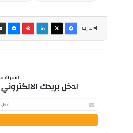
فيسبوك
‫X
لينكدإن
بينتيريست
ماسنج
شاركها
اشترك في 
ادخل بريدك الالكتروني 
أدخل
بريدك
الإلكتروني