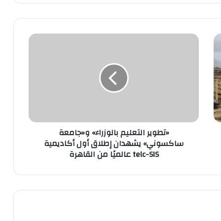
«تطوير
التعليم
بالوزراء»
و«جامعة
ساكسوني»
يشهدان
إطلاق
أول
أكاديمية
«تطوير التعليم بالوزراء» و«جامعة
telc-
ساكسوني» يشهدان إطلاق أول أكاديمية
SIS
telc-SIS عالميًا من القاهرة
عالميًا
من
القاهرة