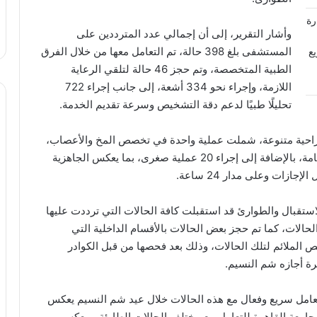
رة
وأشار التقرير، إلى أن إجمالي عدد المترددين على
المستشفى بلغ 398 حالة، تم التعامل معها من خلال الفرق
ع
الطبية المتخصصة، وتم حجز 46 حالة لتلقي الرعاية
اللازمة، وإجراء نحو 334 أشعة، إلى جانب إجراء 722
تحليلًا طبيًا لدعم دقة التشخيص وسرعة تقديم الخدمة.
ر، قيام المستشفى بإجراء 33 عملية جراحية متنوعة، شملت عملية واحدة في تخصص المخ والأعصاب،
و8 عمليات متخصصة في العظام، و4 عمليات جراحة عامة، بالإضافة إلى إجراء 20 عملية صغرى، بما يعكس الجاهزية
زات وعلى مدار 24 ساعة.
تقبال والطوارئ قد استقبلت كافة الحالات التي ترددت عليها
حالات، كما تم حجز بعض الحالات بالأقسام الداخلية التي
 الملائم لتلك الحالات، وذلك بعد فحصها من قبل الكوادر
ة أجازه شم النسيم.
تعامل سريع وفعال مع هذه الحالات خلال عيد شم النسيم يعكس
جامعة القاهرة للتعامل مع مختلف الحالات الطارئة، ويعكس