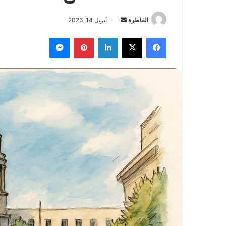
أرسل
القاطرة
أبريل 14, 2026
بريدا
فيسبوك
‫X
لينكدإن
بينتيريست
ماسنجر
إلكترونيا