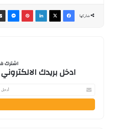
فيسبوك
‫X
لينكدإن
بينتيريست
ماسنج
شاركها
اشترك في 
ادخل بريدك الالكتروني 
أدخل
بريدك
الإلكتروني