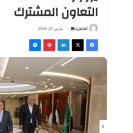
التعاون المشترك
أرسل
القاطرة
مارس 27, 2025
بريدا
فيسبوك
‫X
لينكدإن
بينتيريست
ماسنجر
إلكترونيا