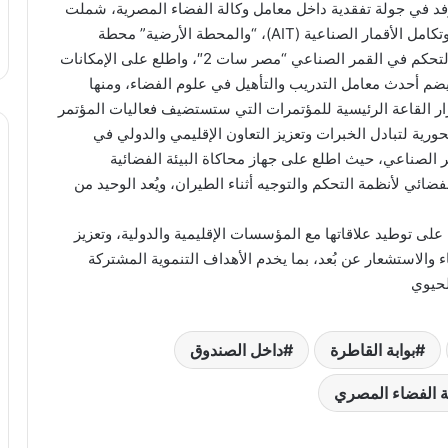
 في جولة تفقدية داخل معامل وكالة الفضاء المصرية، شملت
معمل الاختبارات البيئية والتكامل معمل تجميع واختبار وتكامل الأقمار الصناعية (AIT)، “والمحطة الأرضية” محطة
التحكم واستقبال الأقمار الصناعية، حيث تابع عمليات التحكم في القمر الصناعي “مصر سات 2″، واطلع على الإمكانات
 يضم أحدث معامل التدريب والتأهيل في علوم الفضاء، ومنها
ر الصناعية التعليمية (Space Keys)، كما زار القاعة الرئيسية للمؤتمرات التي ستستضيف فعاليات المؤتمر
Ne، والذي يُعد منصة محورية لتبادل الخبرات وتعزيز التعاون الإقليمي والدولي في
 الصناعي، حيث اطلع على جهاز محاكاة البيئة الفضائية
لفضائي لأنظمة التحكم والتوجيه أثناء الطيران، ويُعد الوحيد من
لى توطيد علاقاتها مع المؤسسات الإقليمية والدولية، وتعزيز
 والاستشعار عن بُعد، بما يخدم الأهداف التنموية المشتركة
لحيوي
بوابة القاطرة
داخل الصندوق
ة الفضاء المصري