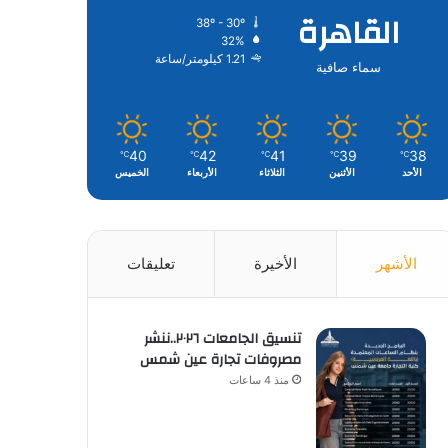
القاهرة
38º - 30º
32%
1.21 كيلومتر/ساعة
سماء صافية
40
42
41
39
38
℃
℃
℃
℃
℃
الأحد
الأثنين
الثلاثاء
الأربعاء
الخميس
الأشهر
الأخيرة
تعليقات
تنسيق الجامعات ٢٠٢٦..ننشر
مصروفات تجارة عين شمس
منذ 4 ساعات