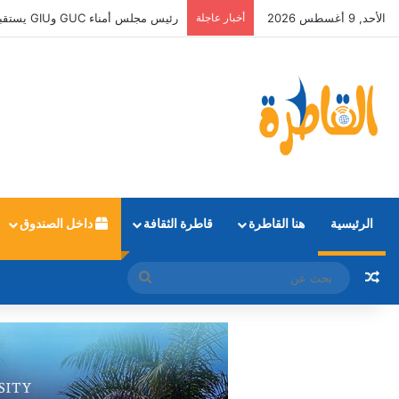
الأحد, 9 أغسطس 2026
أخبار عاجلة
رئيس مجلس أمناء GUC وGIU يستقبل أوائل الثانوية العامة الحاصلين على منح دراسية كاملة
الرئيسية
هنا القاطرة
قاطرة الثقافة
داخل الصندوق
مقال عشوائي
بحث
عن