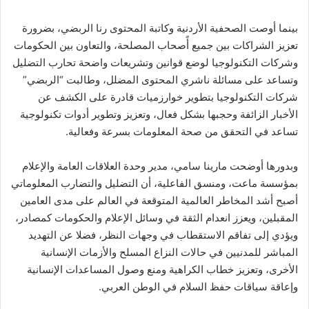
بينما أوصت الصحفية الأردنية وكاتبة المحتوى رنا الربضي، بضرورة
تعزيز الشراكات بين جميع أًصحاب المصلحة، والتعاون بين الحكومات
وشركات التكنولوجيا لوضع قوانين وتشريعات واضحة تحارب التضليل
وتساعد على مسائلة ناشري المحتوى المضلل، وطالبت “الربضي”
شركات التكنولوجيا بتطوير خوارزميات قادرة على الكشف عن
الأخبار الزائفة وحجبها بشكل فعال، وتعزيز وتطوير أدوات تكنولوجية
تساعد في التحقق من صحة المعلومات بسرعة وفعالية.
وبدورها أوضحت مارينا سامي، مدير وحدة العلاقات العامة والإعلام
بمؤسسة ماعت، ومنسق الفاعلية، أن التضليل والتضارب المعلوماتي
أصبح أشد المخاطر العالمية المتوقعة في العالم على مدى العامين
المقبلين، ويعزز انعدام الثقة في وسائل الإعلام والحكومات كمصادر،
ويؤدي إلى تفاقم الاستقطاب في وجهات النظر، فضلا عن التهديد
المباشر للمدنيين في حالات النزاع المسلح والأزمات الإنسانية
الأخرى، وتعزيز خطاب الكراهية ومنع وصول المساعدات الإنسانية
وإعاقة سياقات حفظ السلام في الوطن العربي.