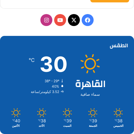
‫X
فيسبوك
‫YouTube
انستقرام
الطقس
30
℃
القاهرة
38º - 29º
40%
3.52 كيلومتر/ساعة
سماء صافية
40
38
39
39
38
℃
℃
℃
℃
℃
الخميس
الجمعة
السبت
الأحد
الأثنين