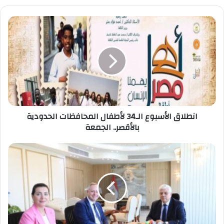
انطلاق
الأسبوع
الـ34
لأطفال
المحافظات
الحدودية
بالأقصر..
الجمعة
انطلاق الأسبوع الـ34 لأطفال المحافظات الحدودية
بالأقصر.. الجمعة
وزير
التعليم
العالي
يبحث
مُستجدات
التعاون
مع
جامعة