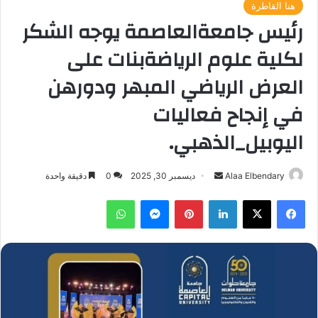
هنا القاطرة
رئيس جامعةالعاصمة يوجه الشكر
لكلية علوم الرياضةبنات على
العرض الرياضي المبهر ودورهن
في إنجاح فعاليات
اليوبيل_الذهبي.
أرسل
Alaa Elbendary
ديسمبر 30, 2025
0
دقيقة واحدة
بريدا
فيسبوك
‫X
لينكدإن
بينتيريست
ماسنجر
واتساب
إلكترونيا