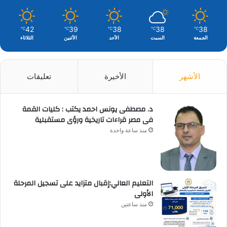
42
39
38
38
38
℃
℃
℃
℃
℃
الجمعة
السبت
الأحد
الأثنين
الثلاثاء
الأشهر
الأخيرة
تعليقات
د. مصطفى يونس احمد يكتب : كليات القمة
فى مصر قراءات تاريخية ورؤى مستقبلية
منذ ساعة واحدة
التعليم العالي:إقبال متزايد على تسجيل المرحلة
الأولى
منذ ساعتين