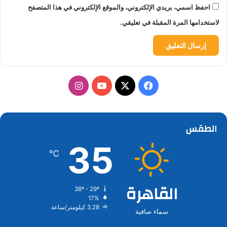
احفظ اسمي، بريدي الإلكتروني، والموقع الإلكتروني في هذا المتصفح
لاستخدامها المرة المقبلة في تعليقي.
‫X
فيسبوك
‫YouTube
انستقرام
الطقس
35
℃
القاهرة
38º - 29º
17%
3.28 كيلومتر/ساعة
سماء صافية