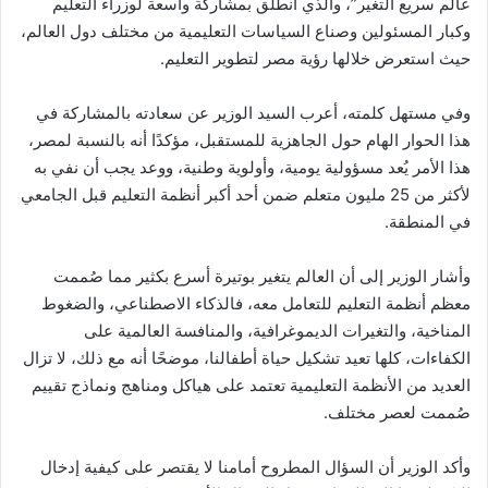
عالم سريع التغير”، والذي انطلق بمشاركة واسعة لوزراء التعليم
وكبار المسئولين وصناع السياسات التعليمية من مختلف دول العالم،
حيث استعرض خلالها رؤية مصر لتطوير التعليم.
وفي مستهل كلمته، أعرب السيد الوزير عن سعادته بالمشاركة في
هذا الحوار الهام حول الجاهزية للمستقبل، مؤكدًا أنه بالنسبة لمصر،
هذا الأمر يُعد مسؤولية يومية، وأولوية وطنية، ووعد يجب أن نفي به
لأكثر من 25 مليون متعلم ضمن أحد أكبر أنظمة التعليم قبل الجامعي
في المنطقة.
وأشار الوزير إلى أن العالم يتغير بوتيرة أسرع بكثير مما صُممت
معظم أنظمة التعليم للتعامل معه، فالذكاء الاصطناعي، والضغوط
المناخية، والتغيرات الديموغرافية، والمنافسة العالمية على
الكفاءات، كلها تعيد تشكيل حياة أطفالنا، موضحًا أنه مع ذلك، لا تزال
العديد من الأنظمة التعليمية تعتمد على هياكل ومناهج ونماذج تقييم
صُممت لعصر مختلف.
وأكد الوزير أن السؤال المطروح أمامنا لا يقتصر على كيفية إدخال