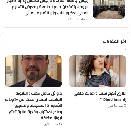
رئيس جامعة القاهرة ورئيس مجلس إدارة «أخبار
اليوم» يتفقدان جناح الجامعة بمعرض التعليم
العالي بحضور نائب وزير التعليم العالي
منذ 10 ساعات
اخر المقالات
ايلاري أكرم تكتب :”حياتك ماهي
د.وائل كامل يكتب : الثانوية
إلا Directions “
العامة… امتحان يبحث عن «الإجابة
الأصح» لا الصحيحة، وتنسيق
منذ ساعتين
يصادر الاختيار، وقدرة مالية تفتح
أبوابًا مغلقة
منذ ساعتين