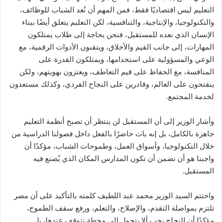
التعليم ليس اقتصاديًا فقط، فمن المهم أن نُعد الشباب للوظائف،
والتكنولوجيا، والإنتاجية، والتنافسية، لكن التعليم يتعلق أيضًا ببناء
الإنسان الذي نعده للمستقبل، فنحن بحاجة إلى طلاب يمتلكون
المهارات، إلى جانب القيم والأخلاق، ويتقنون الأدوات الرقمية، مع
الوعي والمسؤولية على استخدامها، ويمتلكون القدرة على
المنافسة، مع الحفاظ على قيم التعاطف، ويعتزون بهويتهم، ولكن
ينفتحون على العالم، وقادرين على النجاح الفردي، وكذلك مستعدون
لخدمة المجتمع.
وأشار الوزير إلى أن المستقبل لن ينتظر أن تصبح أنظمة التعليم
جاهزة بالكامل، بل إنه بات حاضرًا بالفعل داخل فصولنا الدراسية من
خلال التكنولوجيا، وأسواق العمل، وطموحات الشباب، مؤكدًا أن
واجبنا هو أن نضمن أن تكون المدارس المكان الذي يُصنع فيه
المستقبل.
واختتم السيد الوزير محمد عبد اللطيف كلمته بالتأكيد على أن مصر
تلتزم بمواصلة التقدم، والإصلاح، والتعلم، ورفع سقف الطموح،
مؤكدًا أن النجاح يجب ألا يتحول إلى محطة نتوقف عندها، بل