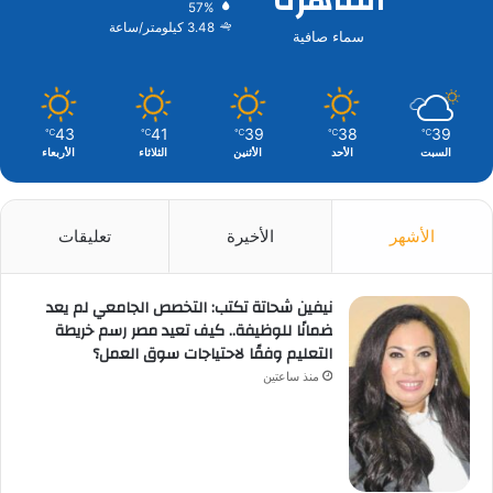
57%
3.48 كيلومتر/ساعة
سماء صافية
43
41
39
38
39
℃
℃
℃
℃
℃
السبت
الأحد
الأثنين
الثلاثاء
الأربعاء
الأشهر
الأخيرة
تعليقات
نيفين شحاتة تكتب: التخصص الجامعي لم يعد
ضمانًا للوظيفة.. كيف تعيد مصر رسم خريطة
التعليم وفقًا لاحتياجات سوق العمل؟
منذ ساعتين