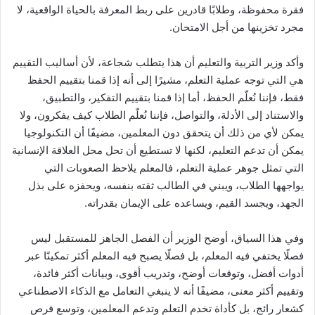
فقرة محفوظة، وطلابًا قادرين على ربط المعرفة بالحياة الواقعية، لا
مجرد تخزينها من أجل الامتحان.
وأكد وزير التربية والتعليم أن هذا يتطلب شجاعة، لأن أساليب التقييم
هي التي توجه عملية التعلم، مشيرًا إلى أنه إذا قمنا بتقييم الحفظ
فقط، فإننا نُعلّم الحفظ، أما إذا قمنا بتقييم التفكير، والتطبيق،
والاستناد إلى الأدلة، والتواصل، فإننا نُعلّم الطلاب كيف يفكرون، ولا
يمكن لأي من ذلك أن يتحقق دون المعلمين، مضيفًا أن التكنولوجيا
يمكن أن تدعم التعليم، لكنها لا تستطيع أن تحل محل العلاقة الإنسانية
التي تمثل جوهر عملية التعلم، فالمعلم يلاحظ الصعوبات التي
يواجهها الطلاب، ويبني في الطالب ثقته بنفسه، ويحفزه على بذل
الجهد، ويجسد القيم، ويساعده على الإيمان بقدراته.
وفي هذا السياق، أوضح الوزير أن الفصل الجاهز للمستقبل ليس
فصلًا يختفي فيه المعلم، بل فصلًا يصبح فيه المعلم أكثر تمكينًا عبر
أدوات أفضل، وتوقعات أوضح، وتدريب أقوى، وبيانات أكثر فائدة،
وتقييم أكثر معنى، مضيفًا أنه لا ينبغي التعامل مع الذكاء الاصطناعي
كشعار رائج، بل كأداة تخدم التعلم وتدعم المعلمين، وتوسع فرص