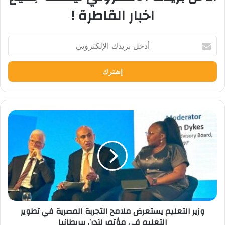
اخبار القاطرة !
أدخل
بريدك
الإلكتروني
وزير
التعليم
يستعرض
ملامح
التجربة
المصرية
في
تطوير
التعليم
وزير التعليم يستعرض ملامح التجربة المصرية في تطوير
في
التعليم في مؤتمر لندن ببريطانيا
مؤتمر