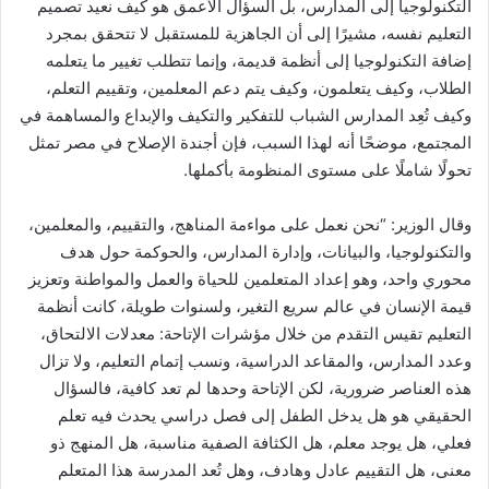
التكنولوجيا إلى المدارس، بل السؤال الأعمق هو كيف نعيد تصميم
التعليم نفسه، مشيرًا إلى أن الجاهزية للمستقبل لا تتحقق بمجرد
إضافة التكنولوجيا إلى أنظمة قديمة، وإنما تتطلب تغيير ما يتعلمه
الطلاب، وكيف يتعلمون، وكيف يتم دعم المعلمين، وتقييم التعلم،
وكيف تُعِد المدارس الشباب للتفكير والتكيف والإبداع والمساهمة في
المجتمع، موضحًا أنه لهذا السبب، فإن أجندة الإصلاح في مصر تمثل
تحولًا شاملًا على مستوى المنظومة بأكملها.
وقال الوزير: “نحن نعمل على مواءمة المناهج، والتقييم، والمعلمين،
والتكنولوجيا، والبيانات، وإدارة المدارس، والحوكمة حول هدف
محوري واحد، وهو إعداد المتعلمين للحياة والعمل والمواطنة وتعزيز
قيمة الإنسان في عالم سريع التغير، ولسنوات طويلة، كانت أنظمة
التعليم تقيس التقدم من خلال مؤشرات الإتاحة: معدلات الالتحاق،
وعدد المدارس، والمقاعد الدراسية، ونسب إتمام التعليم، ولا تزال
هذه العناصر ضرورية، لكن الإتاحة وحدها لم تعد كافية، فالسؤال
الحقيقي هو هل يدخل الطفل إلى فصل دراسي يحدث فيه تعلم
فعلي، هل يوجد معلم، هل الكثافة الصفية مناسبة، هل المنهج ذو
معنى، هل التقييم عادل وهادف، وهل تُعد المدرسة هذا المتعلم