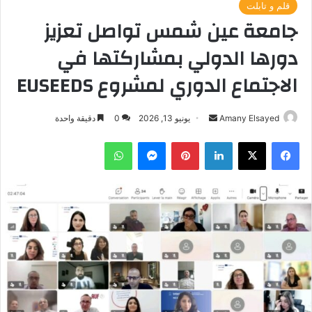
قلم و تابلت
جامعة عين شمس تواصل تعزيز
دورها الدولي بمشاركتها في
الاجتماع الدوري لمشروع EUSEEDS
أرسل
Amany Elsayed
يونيو 13, 2026
0
دقيقة واحدة
بريدا
فيسبوك
‫X
لينكدإن
بينتيريست
ماسنجر
واتساب
إلكترونيا