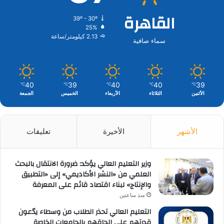
القاهرة
39º - 30º
25%
2.13 كيلومتر/ساعة
سماء صافية
40
39
40
40
39
℃
℃
℃
℃
℃
الأثنين
الثلاثاء
الأربعاء
الخميس
الجمعة
الأشهر
الأخيرة
تعليقات
وزير التعليم العالي يؤكد: ضرورة الانتقال بالبحث
العلمي من «النشر الأكاديمي» إلى «التطبيق
والإنتاج» لبناء اقتصاد قائم على المعرفة
منذ ساعتين
التعليم العالي تحذر الطلاب من وسطاء يدّعون
قدرتهم على إلحاقهم بالجامعات الخاصة