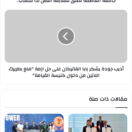
جامعة العاصمة تطلق مسابقة أفضل CD للطلاب .
أديب
جودة
يشكر
بابا
الفاتيكان
على
حل
ازمة
"منع
أديب جودة يشكر بابا الفاتيكان على حل ازمة "منع بطريرك
بطريرك
اللاتين من دخول كنيسة القيامة"
اللاتين
من
دخول
كنيسة
مقالات ذات صلة
القيامة"