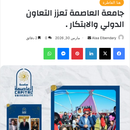
هنا القاطرة
جامعة العاصمة تعزز التعاون
الدولي والابتكار .
أرسل
Alaa Elbendary
مارس 30, 2026
0
2 دقائق
بريدا
فيسبوك
‫X
لينكدإن
بينتيريست
ماسنجر
واتساب
إلكترونيا