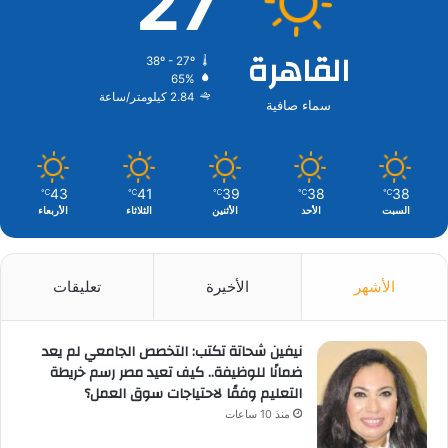
27
القاهرة
38º - 27º
65%
2.84 كيلومتر/ساعة
سماء صافية
43
41
39
38
38
℃
℃
℃
℃
℃
السبت
الأحد
الأثنين
الثلاثاء
الأربعاء
الأشهر
الأخيرة
تعليقات
نيفين شحاتة تكتب: التخصص الجامعي لم يعد
ضمانًا للوظيفة.. كيف تعيد مصر رسم خريطة
التعليم وفقًا لاحتياجات سوق العمل؟
منذ 10 ساعات