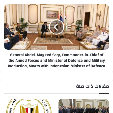
General
Abdel-
Mageed
Saqr,
Commander-
in-
Chief
of
the
General Abdel-Mageed Saqr, Commander-in-Chief of
Armed
the Armed Forces and Minister of Defence and Military
Forces
Production, Meets with Indonesian Minister of Defence
and
Minister
of
Defence
مقالات ذات صلة
and
Military
Production,
Meets
with
Indonesian