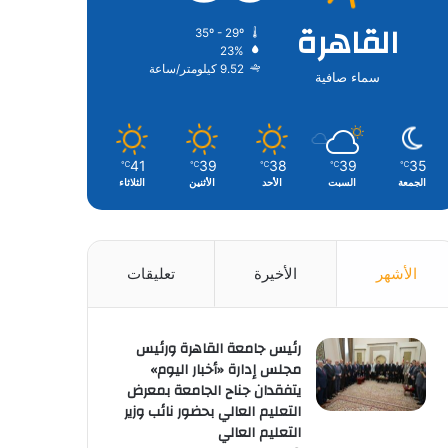
القاهرة
35º - 29º
23%
9.52 كيلومتر/ساعة
سماء صافية
41
39
38
39
35
℃
℃
℃
℃
℃
الجمعة
السبت
الأحد
الأثنين
الثلاثاء
الأشهر
الأخيرة
تعليقات
رئيس جامعة القاهرة ورئيس
مجلس إدارة «أخبار اليوم»
يتفقدان جناح الجامعة بمعرض
التعليم العالي بحضور نائب وزير
التعليم العالي