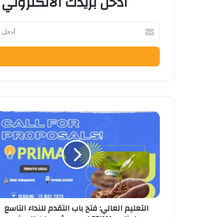
ادخل بريدك الالكتروني 
أدخل
بريدك
الإلكتروني
التعليم
العالي:
فتح
باب
التقدم
للنداء
التاسع
لبرنامج
PRIMA
التعليم العالي: فتح باب التقدم للنداء التاسع
لدعم