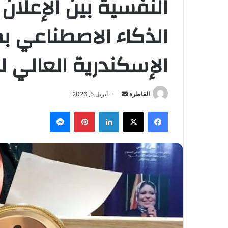
النفسية بين الإعلان
الذكاء الاصطناعي 
الإسكندرية العالي لل
أرسل
القاطرة
أبريل 5, 2026
بريدا
فيسبوك
‫X
لينكدإن
بينتيريست
ماسنجر
إلكترونيا