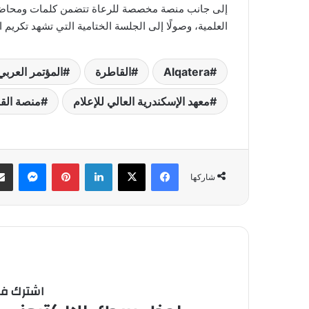
إلى جانب منصة مخصصة للرعاة تتضمن كلمات ومحاضرا
العلمية، وصولًا إلى الجلسة الختامية التي تشهد تكريم 
Alqatera
القاطرة
المؤتمر العرب
معهد الإسكندرية العالي للإعلام
منصة الق
فيسبوك
‫X
لينكدإن
بينتيريست
ماسنج
شاركها
اشترك في 