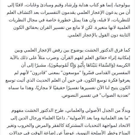
بيولوجيا، إنما هو كتاب هداية وإرشاد وقيم ومبادئ وغايات، لافتًا إلى
أن من يدعون الإعجاز العلمي يقدمون التفسيرات بعد اكتشاف العلم
للنظريات، لا قبله، وان هذا يمثل خطورة خاصة في مجال النظريات
العلمية لانها متغيرة. لكن لا مانع من تفسير القران بحقائق الكون
الثابتة دون القول بالإعجاز العلمي.
كما فرق الدكتور الخشت بوضوح بين رفض الإعجاز العلمي وبين
إمكانية إثراء حقائق العلم لفهم القرآن. وضرب مثلاً على ذلك بالآية
الكريمة {وَالسَّمَاءَ بَنَيْنَاهَا بِأَيْيدٍ وَإِنَّا لَمُوسِعُونَ}، مشيرًا إلى أن
المفسرين القدامى فسّروا “موسعون” بمعنى “قادرون” لأنهم لم
يعرفوا فكرة توسع الكون، في حين أن العلم الحديث الذي أثبت توسع
الكون يتيح لنا الآن تفسيرها تفسيرًا حقيقيًا لا مجازيًا، وهذا ما سماه
“تعددية الصواب” في تفسير النصوص.
وبدلًا من الجدل الأصولي والعلماني، طرح الدكتور الخشت مفهوم
“ما بعد العلمانية وما بعد الأصولية”، داعيًا العلماء ورجال الدين إلى
الاتحاد لمواجهة التحديات المشتركة كالفقر والمرض والحروب وتغير
المناخ وخطر الأسلحة النووية، عوضاً عن إضاعة الوقت في جدالات