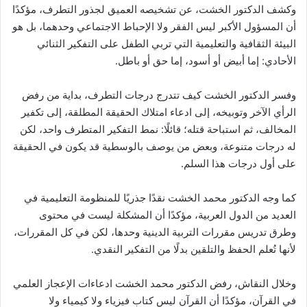
وكشف الدكتور الخشت، عن تشخيصه العميق لجذور التطرف، مؤكدًا
أن المسؤول الأكبر ليس الفقر ولا الإحباط الاجتماعي وحدهما، بل هو
البيئة الثقافية والتعليمية التي تربي الطفل على التفكير الثنائي
الأحادي: إما أبيض أو أسود، إما حق أو باطل.
وفسر الدكتور الخشت كيف تتدرج درجات التطرف، بداية من رفض
الرأي الآخر وتوبيخه، إلى ادعاء امتلاك الحقيقة المطلقة، إلى تكفير
المخالف، ثم استباحة قتله؛ قائلًا: نمط التفكير المتطرف واحد، لكن
له درجات متنوعة، وبعض من يوصف بالوسطية قد يكون في الحقيقة
على أول درجات هذا السلم.
كما وجه الدكتور محمد الخشت نقدًا جذريًا للمنظومة التعليمية في
العديد من الدول العربية، مؤكدًا أن المشكلة ليست في محتوى
وطرق تدريس مقررات التربية الدينية وحدها، لكن في كل المقررات،
لأنها تُعلم الحفظ والتلقين بدلًا من التفكير النقدي.
وخلال النقاش، رفض الدكتور محمد الخشت ادعاءات الإعجاز العلمي
في القرآن، مؤكدًا أن القرآن ليس كتاب فيزياء ولا كيمياء ولا