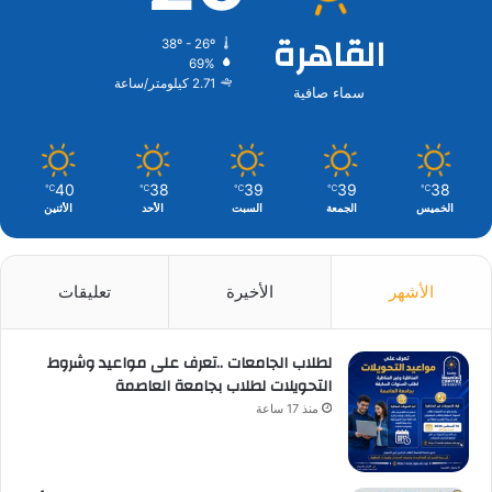
القاهرة
38º - 26º
69%
2.71 كيلومتر/ساعة
سماء صافية
40
38
39
39
38
℃
℃
℃
℃
℃
الخميس
الجمعة
السبت
الأحد
الأثنين
الأشهر
الأخيرة
تعليقات
لطلاب الجامعات ..تعرف على مواعيد وشروط
التحويلات لطلاب بجامعة العاصمة
منذ 17 ساعة