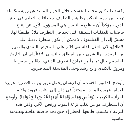
وكشف الدكتور محمد الخشت، خلال الحوار الممتد عن رؤية متكاملة
تربط بين أزمة التفكير وظاهرة التطرف وإخفاقات التعليم في بعض
الدول، مؤكداً أن منظومة التلقين هي المسؤول الأول عن إنتاج
حاضنات للعقليات المغلقة التي تجد في التطرف ملاذًا طبيعيًا لها،
مشيرًا إلى أن الفيلسوف لا يمكن أن يكون متطرف دينيًا على
الإطلاق، لأن العقل الفلسفي قائم على التمحيص النقدي والتمييز
بين المقدس والبشري وبين المطلق والنسبي، لافتاً إلى أن التاريخ
الفلسفي خالٍ تماماً من نماذج التطرف الديني، بدءًا من سقراط
ومرورًا بالكندي وابن رشد وحتى الفلاسفة المعاصرين.
وأوضح الدكتور الخشت، أن الإنسان يحمل غريزتين متناقضتين: غريزة
الحياة وغريزة الموت، مستنداً في ذلك إلى نظرية فرويد والآية
القرآنية الكريمة: {وَنَفْسٍ وَمَا سَوَّاهَا فَأَلْهَمَهَا فُجُورَهَا وَتَقْوَاهَا}. وأوضح
أن المتطرف هو من يُغلب نزعة الموت ورفض الآخر، ولكن هذه
النزعة لا تكتسب طابعها الخطر إلا حين تجد حاضنة ثقافية وتعليمية
مناسبة.