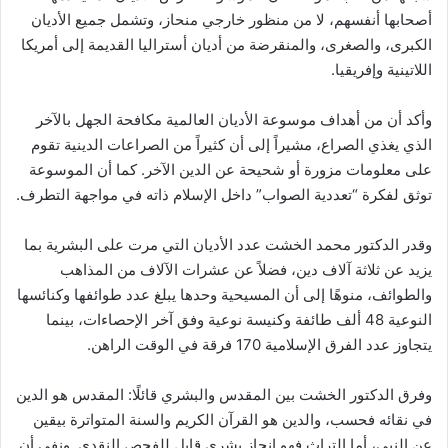
أصحابها أنفسهم، لا من منظور خارجي منحاز، وتشمل جميع الأديان
الكبرى، والصغرى، والمنقرضة من أديان أستراليا القديمة إلى أمريكا
اللاتينية وإفريقيا.
وأكد أن من أهداف موسوعة الأديان العالمية مكافحة الجهل بالآخر
الذي يغذي الصراع، مشيراً إلى أن كثيراً من الصراعات الدينية تقوم
على معلومات مزورة أو شحيحة عن الدين الآخر. كما أن الموسوعة
توثق لفكرة “تعددية الصواب” داخل الإسلام ذاته في مواجهة التطرف.
وقدر الدكتور محمد الخشت عدد الأديان التي مرت على البشرية بما
يزيد عن ثلاثة آلاف دين، فضلاً عن عشرات الآلاف من المذاهب
والطوائف، منوهًا إلى أن المسيحية وحدها يبلغ عدد طوائفها وكنائسها
النوعية 48 ألف طائفة وكنيسة نوعية وفق آخر الإحصاءات، بينما
يتجاوز عدد الفرق الإسلامية 170 فرقة في الوقت الراهن.
وفرق الدكتور الخشت بين المقدس والبشري قائلًا: المقدس هو الدين
في نقائه فحسب، والدين هو القرآن الكريم والسنة المتواترة بيقين
عن النبي، أما التراث فهو إنجاز بشري قابل للفحص النقدي. ونفى أن