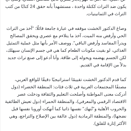
يكون ضد التراث ككتلة واحدة ، مستشهداً بأنه حقق 24 كتابًا من كتب
التراث في الثمانينيات.
وصاغ الدكتور الخشت موقفه في عبارة جامعة قائلًا: “آخذ من التراث
الحي وأرفض منه الميت، آخذ ما يتلاءم مع عصري ويحقق المصالح
ويدرأ المفاسد وأرفض الباقي”. ووصف الأمر بأنها مثل عملية التمثيل
الغذائي، لو بقيت مكونات الطعام كما هي في جسم الإنسان سيهلك،
لكن الجسم يهضمه ويحوله إلى طاقة. وأنا أدعو إلى صنع تراث جديد
بدلاً من الإقامة في القديم.
كما قدم الدكتور الخشت تقييمًا استراتيجيًا دقيقًا للواقع العربي،
مصنفًا المجتمعات العربية في ثلاث فئات: المنطقة الخضراء (دول
أدركت معنى المواطنة وأصلحت التعليم والثقافة ودخلت عصر
الاقتصاد الرقمي والمعرفي)، والمنطقة الحمراء (دول تعيش الطائفية
والحروب الأهلية و”تُنهك” نفسها ذاتيا كما أنهكت أوروبا نفسها قبل
نضجها)، والمنطقة الرمادية (دول عالقة بين الإصلاح والتراجع، وهي
الأكثر إثارة للقلق).