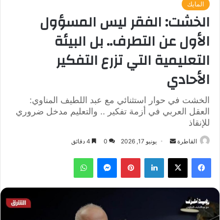
المايك
الخشت: الفقر ليس المسؤول
الأول عن التطرف.. بل البيئة
التعليمية التي تزرع التفكير
الأحادي
الخشت في حوار استثنائي مع عبد اللطيف المناوي:
العقل العربي في أزمة تفكير .. والتعليم مدخل ضروري
للإنقاذ
أرسل
القاطرة
يونيو 17, 2026
0
4 دقائق
بريدا
فيسبوك
‫X
لينكدإن
بينتيريست
ماسنجر
واتساب
إلكترونيا