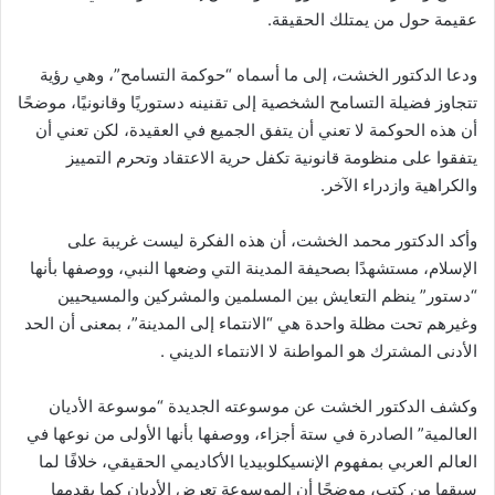
عقيمة حول من يمتلك الحقيقة.
ودعا الدكتور الخشت، إلى ما أسماه “حوكمة التسامح”، وهي رؤية
تتجاوز فضيلة التسامح الشخصية إلى تقنينه دستوريًا وقانونيًا، موضحًا
أن هذه الحوكمة لا تعني أن يتفق الجميع في العقيدة، لكن تعني أن
يتفقوا على منظومة قانونية تكفل حرية الاعتقاد وتحرم التمييز
والكراهية وازدراء الآخر.
وأكد الدكتور محمد الخشت، أن هذه الفكرة ليست غريبة على
الإسلام، مستشهدًا بصحيفة المدينة التي وضعها النبي، ووصفها بأنها
“دستور” ينظم التعايش بين المسلمين والمشركين والمسيحيين
وغيرهم تحت مظلة واحدة هي “الانتماء إلى المدينة”، بمعنى أن الحد
الأدنى المشترك هو المواطنة لا الانتماء الديني .
وكشف الدكتور الخشت عن موسوعته الجديدة “موسوعة الأديان
العالمية” الصادرة في ستة أجزاء، ووصفها بأنها الأولى من نوعها في
العالم العربي بمفهوم الإنسيكلوبيديا الأكاديمي الحقيقي، خلافًا لما
سبقها من كتب، موضحًا أن الموسوعة تعرض الأديان كما يقدمها