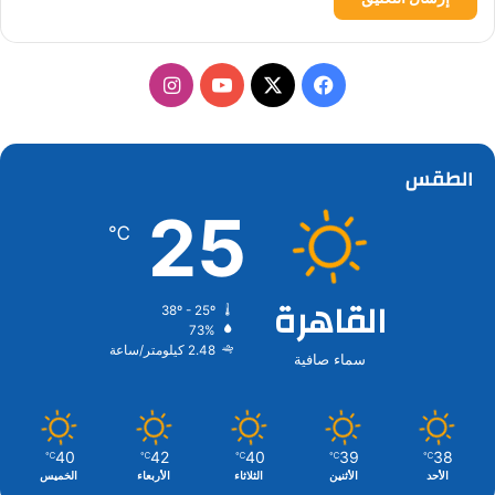
‫X
فيسبوك
‫YouTube
انستقرام
الطقس
25
℃
القاهرة
38º - 25º
73%
2.48 كيلومتر/ساعة
سماء صافية
40
42
40
39
38
℃
℃
℃
℃
℃
الأحد
الأثنين
الثلاثاء
الأربعاء
الخميس