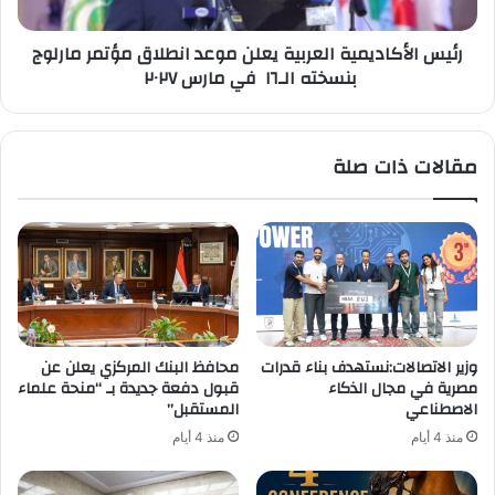
مارلوج
بنسخته
رئيس الأكاديمية العربية يعلن موعد انطلاق مؤتمر مارلوج
الـ١٦
بنسخته الـ١٦ في مارس ٢٠٢٧
في
مارس
٢٠٢٧
مقالات ذات صلة
وزير الاتصالات:نستهدف بناء قدرات
محافظ البنك المركزي يعلن عن
مصرية في مجال الذكاء
قبول دفعة جديدة بـ “منحة علماء
الاصطناعي
المستقبل”
منذ 4 أيام
منذ 4 أيام