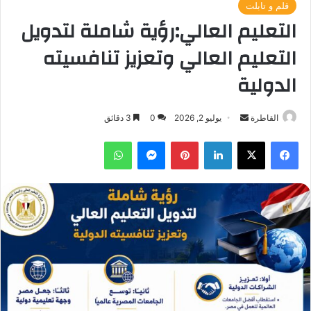
قلم و تابلت
التعليم العالي:رؤية شاملة لتدويل
التعليم العالي وتعزيز تنافسيته
الدولية
أرسل
القاطرة
يوليو 2, 2026
0
3 دقائق
بريدا
فيسبوك
‫X
لينكدإن
بينتيريست
ماسنجر
واتساب
إلكترونيا