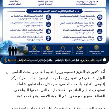
التعليم العالي:رؤية شاملة لتدويل التعليم العالي وتعزيز تنافسيته الدولية
أكد دكتور عبدالعزيز قنصوة، وزير التعليم العالي والبحث العلمي، أن
الوزارة تمضي في تنفيذ رؤية طموحة لترسيخ مكانة مصر كمركز
إقليمي للتعليم والبحث العلمي، من خلال خطة تطوير شاملة
تستهدف تعظيم العائد من الاستثمارات التي ضختها الدولة في
القطاع، وتعزيز دوره في دعم التنمية الاقتصادية والاجتماعية.
وأوضح الوزير أن رؤية الوزارة ترتكز على ثلاثة محاور رئيسة تشمل