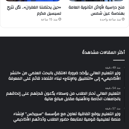
منح دراسية لأوائل الثانوية العامة
«حين يحتضننا الغفران».. نصّ نثريّ
بهندسة عين شمس
لسيسيل مكرم
منذ ساعة واحدة
منذ 15 ساعة
أكثر المقالات مشاهدةً
منذ 49 دقيقة
وزير التعليم العالي يؤكد: ضرورة الانتقال بالبحث العلمي من «النشر
الأكاديمي» إلى «التطبيق والإنتاج» لبناء اقتصاد قائم على المعرفة
منذ 54 دقيقة
التعليم العالي تحذر الطلاب من وسطاء يدّعون قدرتهم على إلحاقهم
بالجامعات الخاصة والأهلية مقابل مبالغ مالية
منذ 57 دقيقة
وزير التعليم يوقع اتفاقية تعاون مع مؤسسة “سبريكس” لإنشاء
منصة تعليمية قومية لمتابعة حضور الطلاب وأدائهم الأكاديمي