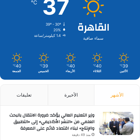
37
℃
القاهرة
39º - 30º
20%
1.4 كيلومتر/ساعة
سماء صافية
40
39
40
40
39
℃
℃
℃
℃
℃
الأثنين
الثلاثاء
الأربعاء
الخميس
الجمعة
الأشهر
الأخيرة
تعليقات
وزير التعليم العالي يؤكد: ضرورة الانتقال بالبحث
العلمي من «النشر الأكاديمي» إلى «التطبيق
والإنتاج» لبناء اقتصاد قائم على المعرفة
منذ 49 دقيقة