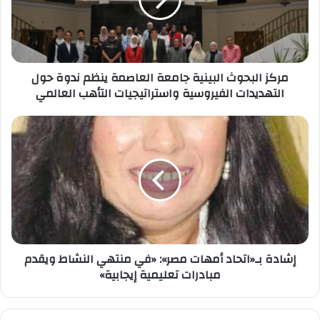
العاصمة
ينظم
ندوة
حول
التهديدات
مركز البحوث البينية جامعة العاصمة ينظم ندوة حول
الفيروسية
التهديدات الفيروسية واستراتيجيات التأهب العالمي
واستراتيجيات
التأهب
العالمي
إشادة
بـ«اتحاد
أمهات
مصر»:
«في
منتهي
النشاط
ويقدم
مبادرات
إشادة بـ«اتحاد أمهات مصر»: «في منتهي النشاط ويقدم
تعليمية
مبادرات تعليمية إيجابية»
إيجابية»