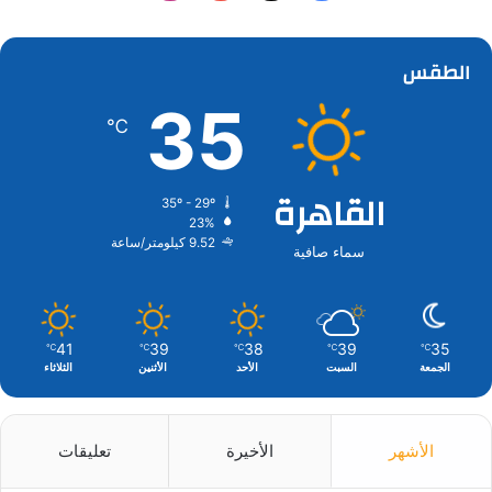
الطقس
35
℃
القاهرة
35º - 29º
23%
9.52 كيلومتر/ساعة
سماء صافية
41
39
38
39
35
℃
℃
℃
℃
℃
الجمعة
السبت
الأحد
الأثنين
الثلاثاء
الأشهر
الأخيرة
تعليقات