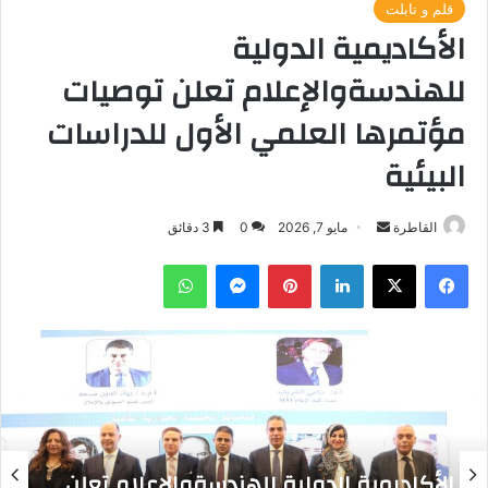
قلم و تابلت
الأكاديمية الدولية
للهندسةوالإعلام تعلن توصيات
مؤتمرها العلمي الأول للدراسات
البيئية
أرسل
القاطرة
مايو 7, 2026
0
3 دقائق
بريدا
فيسبوك
‫X
لينكدإن
بينتيريست
ماسنجر
واتساب
إلكترونيا
الأكاديمية الدولية للهندسةوالإعلام تعلن