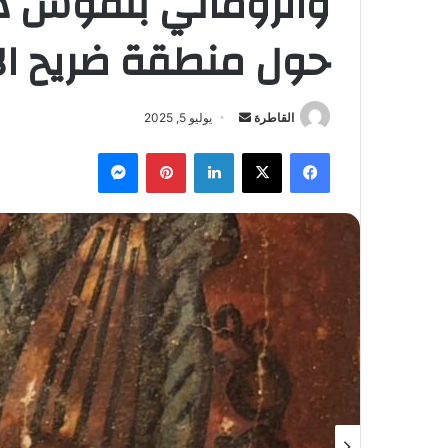
والروماني بنقوش هي
حول منطقة ضريح الآ
أرسل
القاطرة
يوليو 5, 2025
بريدا
فيسبوك
‫X
لينكدإن
بينتيريست
ماسنجر
إلكترونيا