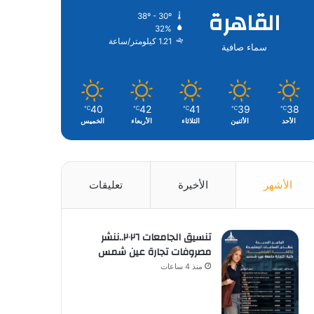
القاهرة
38º - 30º
32%
1.21 كيلومتر/ساعة
سماء صافية
40
42
41
39
38
℃
℃
℃
℃
℃
الأحد
الأثنين
الثلاثاء
الأربعاء
الخميس
الأشهر
الأخيرة
تعليقات
تنسيق الجامعات ٢٠٢٦..ننشر
مصروفات تجارة عين شمس
منذ 4 ساعات