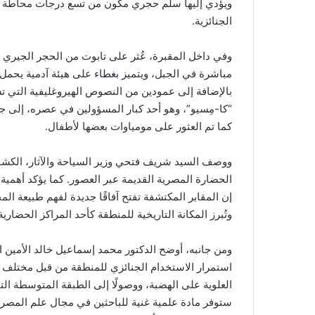
ويؤدي إليها سلم حجري مكون من تسع درجات محاطة ب
الجنائزية.
وفي داخل المقبرة، عُثر على تابوت من الحجر الجيري 
مباشرة في الجبل، ويتميز بغطاء على هيئة آدمية يحمل
بالإضافة إلى عمودين من النصوص الهيروغليفية التي ت
“كا-مِسيو”، وهو أحد كبار المسؤولين في عصره، إلى ج
كما تم العثور على مومياوات بعضها لأطفال.
ووصف السيد شريف فتحي وزير السياحة والآثار، الكشف
الحضارة المصرية القديمة عبر العصور. كما يؤكد أهمية 
إن المقابر المكتشفة تفتح آفاقًا جديدة لفهم طبيعة ا
وتُبرز المكانة التاريخية للمنطقة كأحد المراكز الحضا
ومن جانبه، أوضح الدكتور محمد إسماعيل خالد الأمين الع
استمرار الاستخدام الجنائزي للمنطقة من قبل مختلف الط
العلوية على الهضبة، ووصولًا إلى الطبقة المتوسطة ا
ستوفر مادة علمية غنية للباحثين في مجال علم المصريات