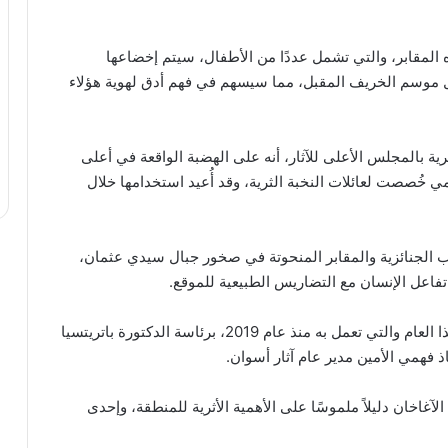
 المقابر، والتي تشمل عددًا من الأطفال، سيتم إخضاعها
ال موسم الخريف المقبل، مما سيسهم في فهم أدق لهوية هؤلاء
ية بالمجلس الأعلى للآثار، أنه على الهضبة الواقعة في أعلى
 خُصصت لعائلات النخبة الثرية، وقد أُعيد استخدامها خلال
الجنائزية والمقابر المنحوتة في صخور جبال سيدي عثمان،
عل الإنسان مع التضاريس الطبيعية للموقع.
جاء هذا الاكتشاف ضمن أعمال البعثة الأثرية بالموقع هذا العام والتي تعمل به منذ عام 2019، برئاسة الدكتورة باتريتسيا
ذ فهمي الأمين مدير عام آثار أسوان.
لآغاخان دليلاً ملموسًا على الأهمية الأثرية للمنطقة، وإحدى