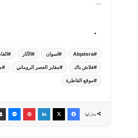
…..
Alqatera
اسوان
الآثار
القا
فلاش باك
مقابر العصر الروماني
م
موقع القاطرة
فيسبوك
‫X
لينكدإن
بينتيريست
ماسنج
شاركها