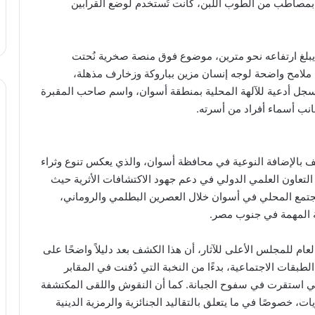
مصاطب من الطوب اللبن، كانت تُستخدم لوضع القرابين
يبلغ ارتفاعه نحو مترين، موضوع فوق منصة صخرية نُحتت
 ملامح واضحة لوجه إنسان مزين بباروكة وزخارف مذهلة،
سجل أدعية للآلهة المحلية بمنطقة أسوان، واسم صاحب المقبرة
انب أسماء أفراد من أسرته.
 بالإضافة النوعية في محافظة أسوان، والذي يعكس تنوع وثراء
التعاون العلمي الدولي في دعم جهود الاكتشافات الأثرية حيث
لمجتمع المحلي في أسوان خلال العصرين البطلمي والروماني،
رية المهمة في جنوب مصر.
ام للمجلس الأعلى للآثار، أن هذا الكشف بعد دليلاً واضحًا على
بقات الاجتماعية، بدءًا من النخبة التي دُفنت في المقابر
لتي استقرت في سفوح الجبانة. كما أن النقوش واللقى المكتشفة
، خصوصًا في ما يتعلق بالتقاليد الجنائزية والرمزية الدينية