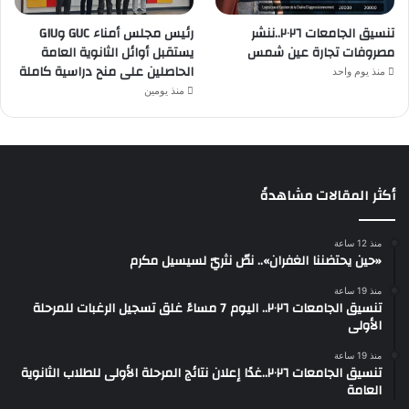
تنسيق الجامعات ٢٠٢٦..ننشر
رئيس مجلس أمناء GUC وGIU
مصروفات تجارة عين شمس
يستقبل أوائل الثانوية العامة
الحاصلين على منح دراسية كاملة
منذ يوم واحد
منذ يومين
أكثر المقالات مشاهدةً
منذ 12 ساعة
«حين يحتضننا الغفران».. نصّ نثريّ لسيسيل مكرم
منذ 19 ساعة
تنسيق الجامعات ٢٠٢٦.. اليوم 7 مساءً غلق تسجيل الرغبات للمرحلة
الأولى
منذ 19 ساعة
تنسيق الجامعات ٢٠٢٦..غدًا إعلان نتائج المرحلة الأولى للطلاب الثانوية
العامة