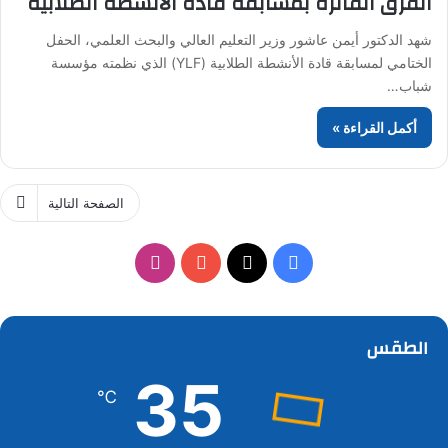
الفرق الفائزة بمسابقة قادة الأنشطة الطلابية
شهد الدكتور أيمن عاشور وزير التعليم العالي والبحث العلمي، الحفل
الختامي لمسابقة قادة الأنشطة الطلابية (YLF) الذي نظمته مؤسسة
شباب…
أكمل القراءة »
الصفحة التالية
‫X
فيسبوك
‫YouTube
انستقرام
الطقس
35
℃