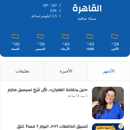
القاهرة
39º - 30º
23%
2.5 كيلومتر/ساعة
سماء صافية
40
39
40
40
39
℃
℃
℃
℃
℃
الأثنين
الثلاثاء
الأربعاء
الخميس
الجمعة
الأشهر
الأخيرة
تعليقات
«حين يحتضننا الغفران».. نصّ نثريّ لسيسيل مكرم
منذ 12 ساعة
تنسيق الجامعات ٢٠٢٦.. اليوم 7 مساءً غلق