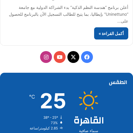
أعلن برنامج “هندسة النظم الذكية” بدء الشراكة الدولية مع جامعة
“Uninettuno” بإيطاليا، بما يتيح للطالب التسجيل الأن بالبرنامج للحصول
على…
أكمل القراءة »
‫X
فيسبوك
‫YouTube
انستقرام
الطقس
25
℃
القاهرة
38º - 25º
73%
2.85 كيلومتر/ساعة
سماء صافية