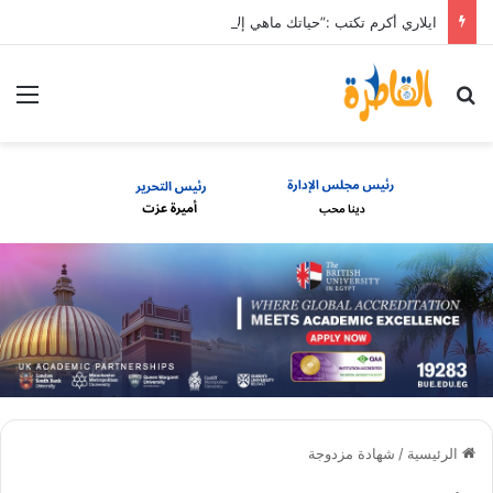
ايلاري أكرم تكتب :”حياتك ماهي إلا Directions “
بحث عن
الق
الرئيسية
/
شهادة مزدوجة