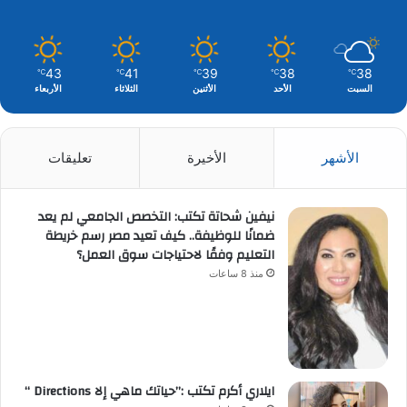
43
41
39
38
38
℃
℃
℃
℃
℃
السبت
الأحد
الأثنين
الثلاثاء
الأربعاء
الأشهر
الأخيرة
تعليقات
نيفين شحاتة تكتب: التخصص الجامعي لم يعد
ضمانًا للوظيفة.. كيف تعيد مصر رسم خريطة
التعليم وفقًا لاحتياجات سوق العمل؟
منذ 8 ساعات
ايلاري أكرم تكتب :”حياتك ماهي إلا Directions “