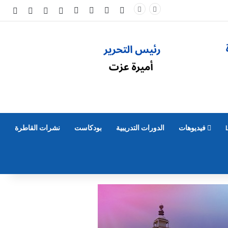
‫X
فيسبوك
‫YouTube
انستقرام
تسجيل الدخول
مقال عشوائي
إضافة عم
الوض
فيديوهات
الدورات التدريبية
بودكاست
نشرات القاطرة