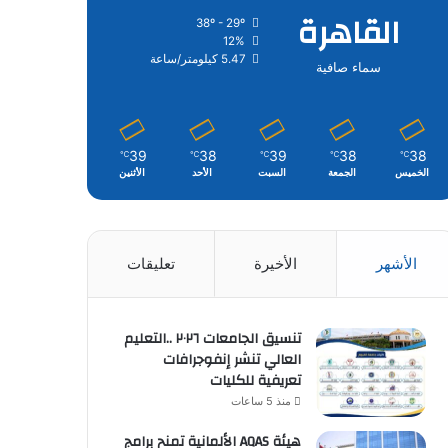
القاهرة
38º - 29º
12%
5.47 كيلومتر/ساعة
سماء صافية
39
38
39
38
38
℃
℃
℃
℃
℃
الخميس
الجمعة
السبت
الأحد
الأثنين
الأشهر
الأخيرة
تعليقات
تنسيق الجامعات ٢٠٢٦ ..التعليم
العالي تنشر إنفوجرافات
تعريفية للكليات
منذ 5 ساعات
هيئة AQAS الألمانية تمنح برامج