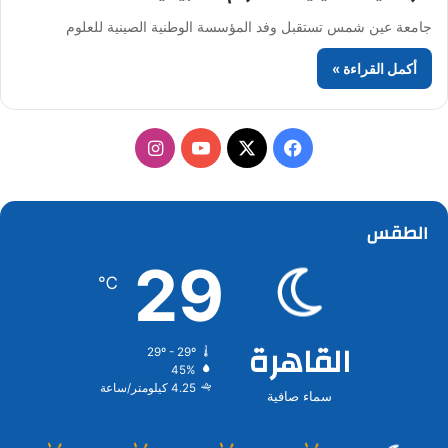
جامعة عين شمس تستقبل وفد المؤسسة الوطنية الصينية للعلوم
أكمل القراءة »
‫X
فيسبوك
‫YouTube
انستقرام
الطقس
29
℃
القاهرة
29º - 29º
45%
4.25 كيلومتر/ساعة
سماء صافية