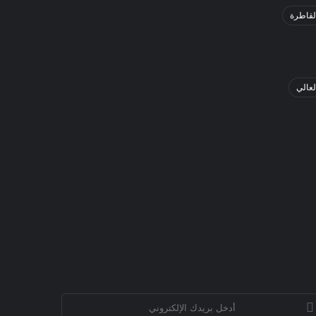
لقاطرة
لعالي
خل
يدك