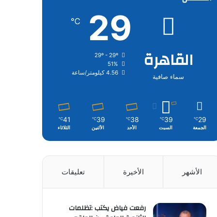
29
℃
القاهرة
29º - 29º
51%
4.56 كيلومتر/ساعة
سماء صافية
41
39
38
39
29
℃
℃
℃
℃
℃
الجمعة
السبت
الأحد
الأثنين
الثلاثاء
الأشهر
الأخيرة
تعليقات
رفعت فياض يكتب :تظلمات