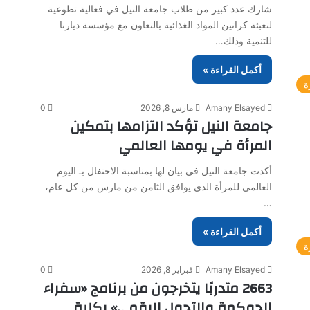
شارك عدد كبير من طلاب جامعة النيل في فعالية تطوعية
لتعبئة كراتين المواد الغذائية بالتعاون مع مؤسسة ديارنا
للتنمية وذلك…
أكمل القراءة »
ة
Amany Elsayed
مارس 8, 2026
0
جامعة النيل تؤكد التزامها بتمكين
المرأة في يومها العالمي
أكدت جامعة النيل في بيان لها بمناسبة الاحتفال بـ اليوم
العالمي للمرأة الذي يوافق الثامن من مارس من كل عام،
…
أكمل القراءة »
ة
Amany Elsayed
فبراير 8, 2026
0
2663 متدربًا يتخرجون من برنامج «سفراء
الحوكمة والتحول الرقمي» بكلية