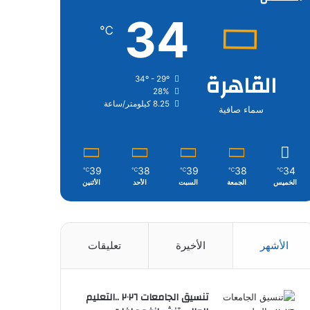
34
℃
القاهرة
34º - 29º
28%
8.25 كيلومتر/ساعة
سماء صافية
39
38
39
38
34
℃
℃
℃
℃
℃
الخميس
الجمعة
السبت
الأحد
الأثنين
الأشهر
الأخيرة
تعليقات
تنسيق الجامعات ٢٠٢٦ ..التعليم