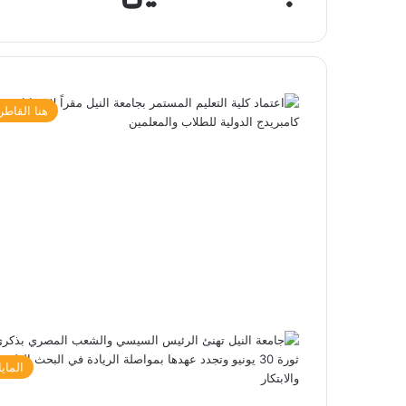
هنا القاطر
الماي