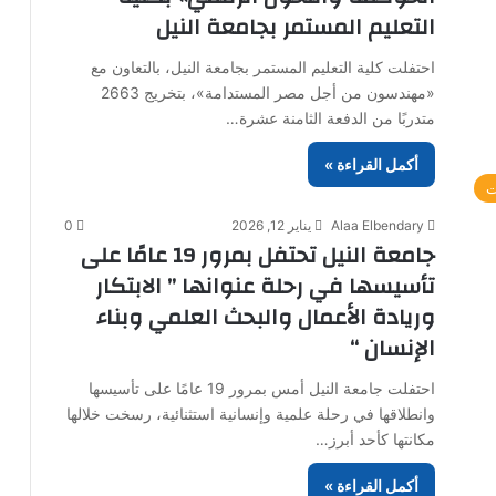
التعليم المستمر بجامعة النيل
احتفلت كلية التعليم المستمر بجامعة النيل، بالتعاون مع
«مهندسون من أجل مصر المستدامة»، بتخريج 2663
متدربًا من الدفعة الثامنة عشرة…
أكمل القراءة »
ت
Alaa Elbendary
يناير 12, 2026
0
جامعة النيل تحتفل بمرور 19 عامًا على
تأسيسها في رحلة عنوانها ” الابتكار
وريادة الأعمال والبحث العلمي وبناء
الإنسان “
احتفلت جامعة النيل أمس بمرور 19 عامًا على تأسيسها
وانطلاقها في رحلة علمية وإنسانية استثنائية، رسخت خلالها
مكانتها كأحد أبرز…
أكمل القراءة »