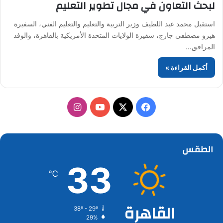
لبحث التعاون في مجال تطوير التعليم
استقبل محمد عبد اللطيف وزير التربية والتعليم والتعليم الفني، السفيرة
هيرو مصطفى جارج، سفيرة الولايات المتحدة الأمريكية بالقاهرة، والوفد
المرافق…
أكمل القراءة »
‫X
فيسبوك
‫YouTube
انستقرام
الطقس
33
℃
القاهرة
38º - 29º
29%