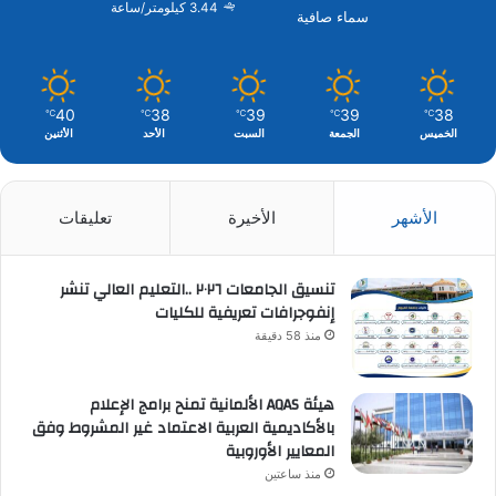
3.44 كيلومتر/ساعة
سماء صافية
40
38
39
39
38
℃
℃
℃
℃
℃
الخميس
الجمعة
السبت
الأحد
الأثنين
الأشهر
الأخيرة
تعليقات
تنسيق الجامعات ٢٠٢٦ ..التعليم العالي تنشر
إنفوجرافات تعريفية للكليات
منذ 58 دقيقة
هيئة AQAS الألمانية تمنح برامج الإعلام
بالأكاديمية العربية الاعتماد غير المشروط وفق
المعايير الأوروبية
منذ ساعتين