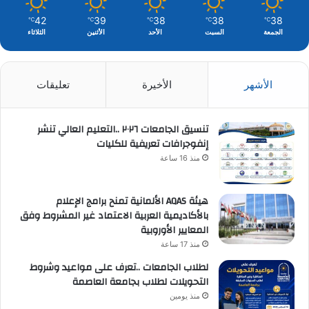
42
39
38
38
38
℃
℃
℃
℃
℃
الجمعة
السبت
الأحد
الأثنين
الثلاثاء
الأشهر
الأخيرة
تعليقات
تنسيق الجامعات ٢٠٢٦ ..التعليم العالي تنشر
إنفوجرافات تعريفية للكليات
منذ 16 ساعة
هيئة AQAS الألمانية تمنح برامج الإعلام
بالأكاديمية العربية الاعتماد غير المشروط وفق
المعايير الأوروبية
منذ 17 ساعة
لطلاب الجامعات ..تعرف على مواعيد وشروط
التحويلات لطلاب بجامعة العاصمة
منذ يومين