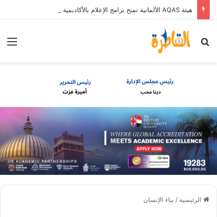
هيئة AQAS الألمانية تمنح برامج الإعلام بالأكاديمية العربية الاعتماد غير المشروط وفق المعايير الأوروبية
بحث عن
الق
الرئيسية
/
بناء الإنسان