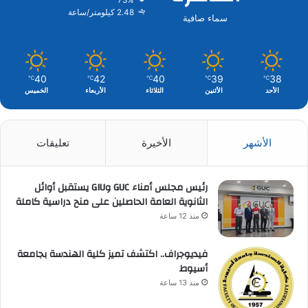
73%
2.48 كيلومتر/ساعة
سماء صافية
40
42
40
39
38
℃
℃
℃
℃
℃
الأحد
الأثنين
الثلاثاء
الأربعاء
الخميس
الأشهر
الأخيرة
تعليقات
رئيس مجلس أمناء GUC وGIU يستقبل أوائل
الثانوية العامة الحاصلين على منح دراسية كاملة
منذ 12 ساعة
فيديوجراف.. اكتشف تميز كلية الهندسة بجامعة
أسيوط
منذ 13 ساعة