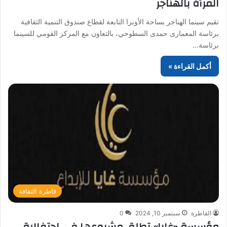
المرأة بالهناجر
تقيم سينما الهناجر بساحة الأوبرا التابعة لقطاع صندوق التنمية الثقافية
برئاسة المعمارى حمدى السطوحي، بالتعاون مع المركز القومي للسينما
برئاسة…
أكمل القراءة »
قاطرة الثقافة
القاطرة
سبتمبر 10, 2024
0
مؤسسة «غايا» تطلق مشروعها في احتفالية