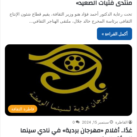
منتدى فتيات الصعيد»
تحت رعاية الدكتور أحمد فؤاد هنو وزير الثقافة، يقيم قطاع شئون الإنتاج
الثقافى برئاسة المخرج خالد جلال، ملتقى الهناجر الثقافي…
أكمل القراءة »
قاطرة الثقافة
القاطرة
سبتمبر 15, 2024
0
غدًا.. أفلام «مهرجان بردية» في نادي سينما