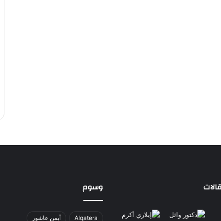
الات
وسوم
Alqatera
أيمن عاشور