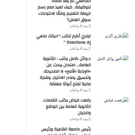
الجامعي لم يعد ضمانًا
للوظيفة.. كيف تعيد مصر رسم
خريطة التعليم وفقًا لاحتياجات
سوق العمل؟
منذ 9 ساعات
ايلاري أكرم تكتب :”حياتك ماهي
إلا Directions “
منذ 9 ساعات
د.وائل كامل يكتب : الثانوية
العامة… امتحان يبحث عن
«الإجابة الأصح» لا الصحيحة،
وتنسيق يصادر الاختيار، وقدرة
مالية تفتح أبوابًا مغلقة
منذ 9 ساعات
رفعت فياض يكتب :تظلمات
الثانوية العامة بين الواقع
والخيال
منذ 9 ساعات
رئيس جامعة القاهرة ورئيس