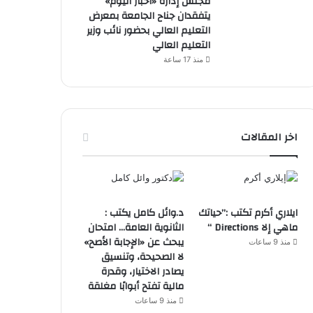
مجلس إدارة «أخبار اليوم»
يتفقدان جناح الجامعة بمعرض
التعليم العالي بحضور نائب وزير
التعليم العالي
منذ 17 ساعة
اخر المقالات
ايلاري أكرم تكتب :”حياتك
د.وائل كامل يكتب :
ماهي إلا Directions “
الثانوية العامة… امتحان
يبحث عن «الإجابة الأصح»
منذ 9 ساعات
لا الصحيحة، وتنسيق
يصادر الاختيار، وقدرة
مالية تفتح أبوابًا مغلقة
منذ 9 ساعات