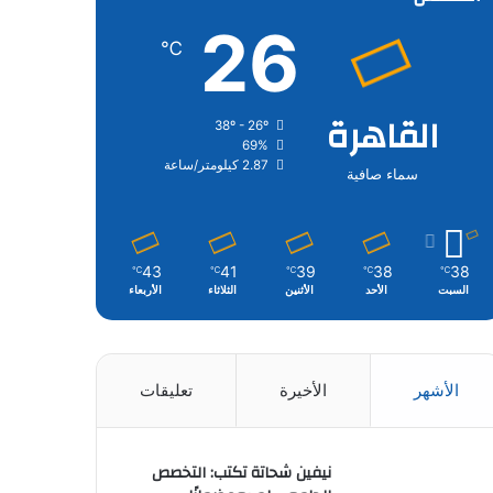
26
℃
القاهرة
38º - 26º
69%
2.87 كيلومتر/ساعة
سماء صافية
43
41
39
38
38
℃
℃
℃
℃
℃
السبت
الأحد
الأثنين
الثلاثاء
الأربعاء
الأشهر
الأخيرة
تعليقات
نيفين شحاتة تكتب: التخصص