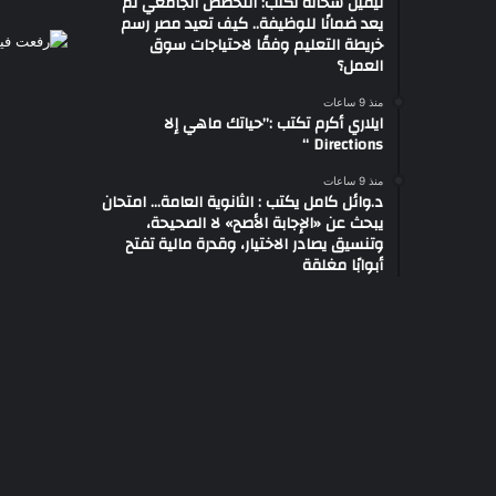
نيفين شحاتة تكتب: التخصص الجامعي لم
يعد ضمانًا للوظيفة.. كيف تعيد مصر رسم
خريطة التعليم وفقًا لاحتياجات سوق
العمل؟
منذ 9 ساعات
ايلاري أكرم تكتب :”حياتك ماهي إلا
Directions “
منذ 9 ساعات
د.وائل كامل يكتب : الثانوية العامة… امتحان
يبحث عن «الإجابة الأصح» لا الصحيحة،
وتنسيق يصادر الاختيار، وقدرة مالية تفتح
أبوابًا مغلقة