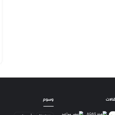
الات
وسوم