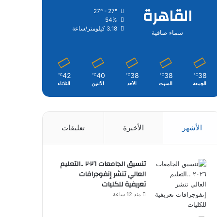
القاهرة
27º - 27º
54%
3.18 كيلومتر/ساعة
سماء صافية
42
40
38
38
38
℃
℃
℃
℃
℃
الجمعة
السبت
الأحد
الأثنين
الثلاثاء
الأشهر
الأخيرة
تعليقات
تنسيق الجامعات ٢٠٢٦ ..التعليم
العالي تنشر إنفوجرافات
تعريفية للكليات
منذ 12 ساعة