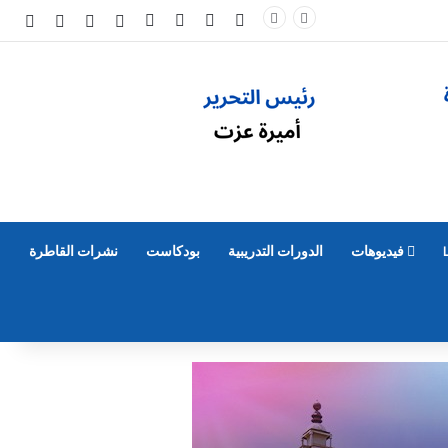
‫X
فيسبوك
‫YouTube
انستقرام
تسجيل الدخول
مقال عشوائي
إضافة عم
الوض
فيديوهات
الدورات التدريبية
بودكاست
نشرات القاطرة