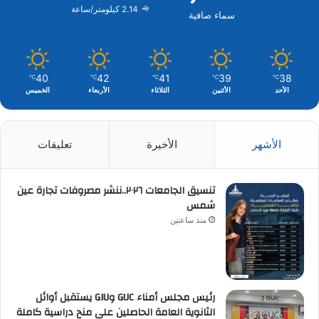
2.14 كيلومتر/ساعة
سماء صافية
40
42
41
39
38
℃
℃
℃
℃
℃
الأحد
الأثنين
الثلاثاء
الأربعاء
الخميس
الأشهر
الأخيرة
تعليقات
تنسيق الجامعات ٢٠٢٦..ننشر مصروفات تجارة عين
شمس
منذ ساعتين
رئيس مجلس أمناء GUC وGIU يستقبل أوائل
الثانوية العامة الحاصلين على منح دراسية كاملة