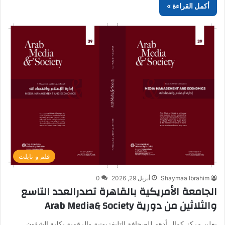
أكمل القراءة »
قلم و تابلت
Shaymaa Ibrahim
أبريل 29, 2026
0
الجامعة الأمريكية بالقاهرة تصدرالعدد التاسع
والثلاثين من دورية Arab Media& Society
يعلن مركز كمال أدهم للصحافة التليفزيونية والرقمية بكلية الشؤون